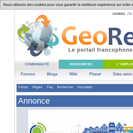
Nous utilisons des cookies pour vous garantir la meilleure expérience sur notre si
cookies.
J'ai
Le portail francophone
COMMUNAUTÉ
RESSOURCES
L' EMPLOI
Forums
Blogs
Wiki
Planet
Sites amis
Forum
Règles
Faq
Recherche
Inscription
Annonce