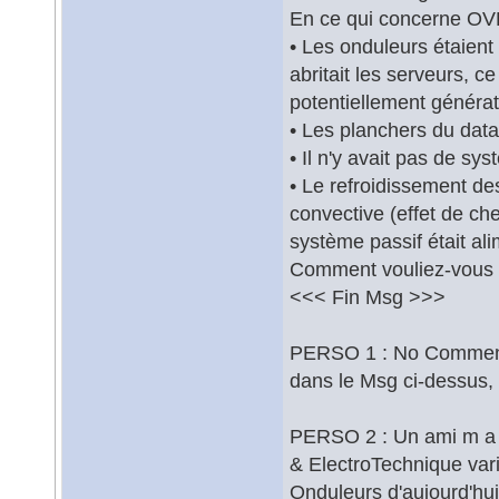
En ce qui concerne OV
• Les onduleurs étaien
abritait les serveurs, 
potentiellement générate
• Les planchers du data
• Il n'y avait pas de s
• Le refroidissement de
convective (effet de ch
système passif était al
Comment vouliez-vous é
<<< Fin Msg >>>
PERSO 1 : No Comment (
dans le Msg ci-dessus, i
PERSO 2 : Un ami m a s
& ElectroTechnique vari
Onduleurs d'aujourd'hu