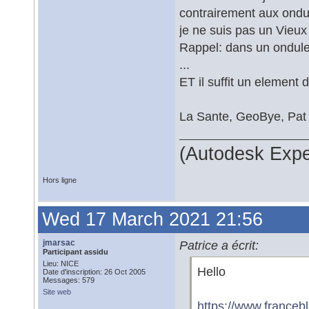
contrairement aux ondu
je ne suis pas un Vieux 
Rappel: dans un onduleu
...
ET il suffit un element 
La Sante, GeoBye, Pat
(Autodesk Expe
Hors ligne
Wed 17 March 2021 21:56
jmarsac
Patrice a écrit:
Participant assidu
Lieu: NICE
Hello
Date d'inscription: 26 Oct 2005
Messages: 579
Site web
https://www.franceb