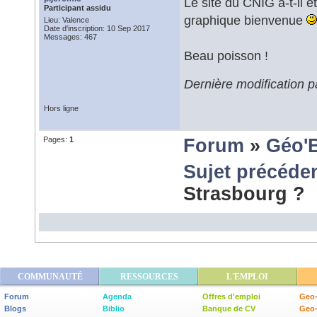
Le site du CNIG a-t-il 
Participant assidu
graphique bienvenue
Lieu: Valence
Date d'inscription: 10 Sep 2017
Messages: 467
Beau poisson !
Dernière modification p
Hors ligne
Pages:
1
Forum
»
Géo'
Sujet précéde
Strasbourg ?
COMMUNAUTÉ
RESSOURCES
L'EMPLOI
Forum
Agenda
Offres d'emploi
Geo-
Blogs
Biblio
Banque de CV
Geo