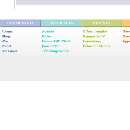
COMMUNAUTÉ
RESSOURCES
L'EMPLOI
Forum
Agenda
Offres d'emploi
Geo-
Blogs
Biblio
Banque de CV
Geo
Wiki
Fiches AMO-CNIG
Formations
Appe
Planet
Paris PCGIS
Démarche Métiers
Sites amis
Téléchargements