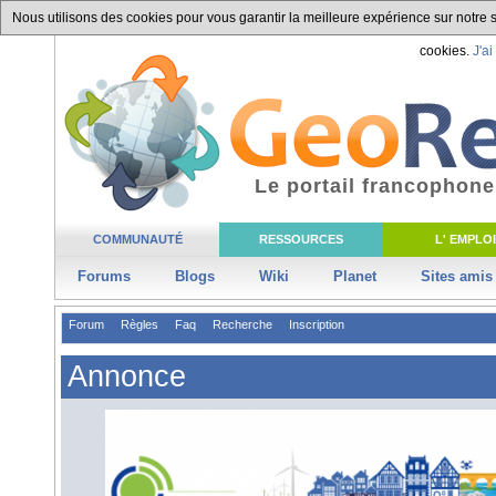
Nous utilisons des cookies pour vous garantir la meilleure expérience sur notre si
cookies.
J'ai
Le portail francophone
COMMUNAUTÉ
RESSOURCES
L' EMPLOI
Forums
Blogs
Wiki
Planet
Sites amis
Forum
Règles
Faq
Recherche
Inscription
Annonce