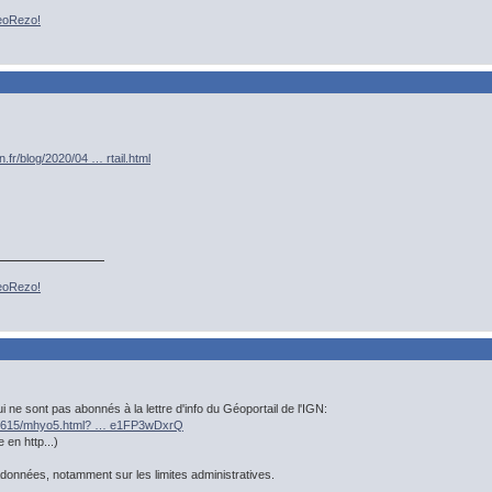
GeoRezo!
n.fr/blog/2020/04 … rtail.html
GeoRezo!
i ne sont pas abonnés à la lettre d'info du Géoportail de l'IGN:
l2/g615/mhyo5.html? … e1FP3wDxrQ
 en http...)
onnées, notamment sur les limites administratives.