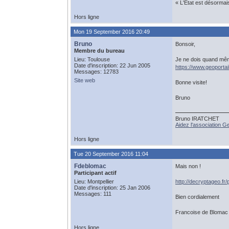
« L'État est désormai
Hors ligne
Mon 19 September 2016 20:49
Bruno
Bonsoir,
Membre du bureau
Lieu: Toulouse
Je ne dois quand même
Date d'inscription: 22 Jun 2005
https://www.geoportail
Messages: 12783
Site web
Bonne visite!
Bruno
Bruno IRATCHET
Aidez l'association 
Hors ligne
Tue 20 September 2016 11:04
Fdeblomac
Mais non !
Participant actif
Lieu: Montpellier
http://decryptageo.fr
Date d'inscription: 25 Jan 2006
Messages: 111
Bien cordialement
Francoise de Blomac
Hors ligne