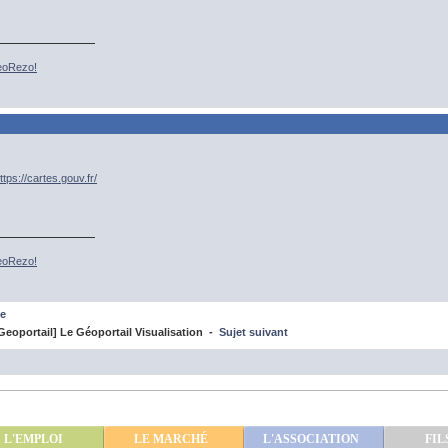
GeoRezo!
ttps://cartes.gouv.fr/
GeoRezo!
e
eoportail] Le Géoportail Visualisation -
Sujet suivant
L'EMPLOI
LE MARCHÉ
L'ASSOCIATION
FIL