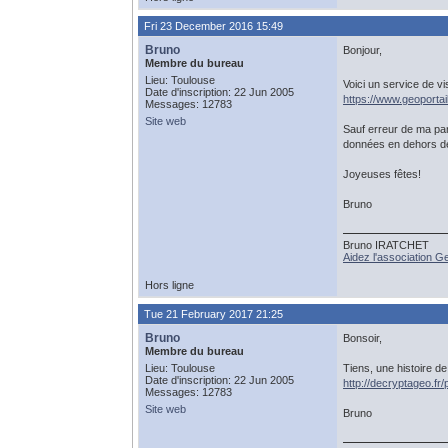
Fri 23 December 2016 15:49
Bruno
Bonjour,
Membre du bureau
Lieu: Toulouse
Voici un service de vi
Date d'inscription: 22 Jun 2005
https://www.geoportai
Messages: 12783
Site web
Sauf erreur de ma pa
données en dehors de 
Joyeuses fêtes!
Bruno
Bruno IRATCHET
Aidez l'association 
Hors ligne
Tue 21 February 2017 21:25
Bruno
Bonsoir,
Membre du bureau
Lieu: Toulouse
Tiens, une histoire de 
Date d'inscription: 22 Jun 2005
http://decryptageo.fr/
Messages: 12783
Site web
Bruno