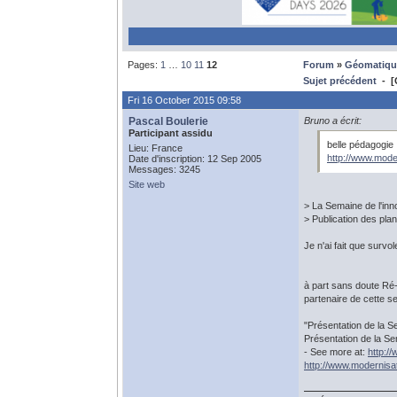
Pages:
1
…
10
11
12
Forum
»
Géomatiqu
Sujet précédent
- [G
Fri 16 October 2015 09:58
Pascal Boulerie
Bruno a écrit:
Participant assidu
belle pédagogie
Lieu: France
http://www.mode
Date d'inscription: 12 Sep 2005
Messages: 3245
Site web
> La Semaine de l'inn
> Publication des pla
Je n'ai fait que survol
à part sans doute Ré-
partenaire de cette s
"Présentation de la S
Présentation de la S
- See more at:
http:/
http://www.modernisat