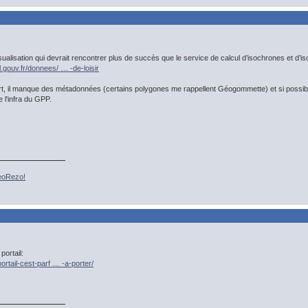
sualisation qui devrait rencontrer plus de succès que le service de calcul d’isochrones et d’
l.gouv.fr/donnees/ … -de-loisir
rt, il manque des métadonnées (certains polygones me rappellent Géogommette) et si possib
l'infra du GPP.
GeoRezo!
portail:
portail-cest-parf … -a-porter/