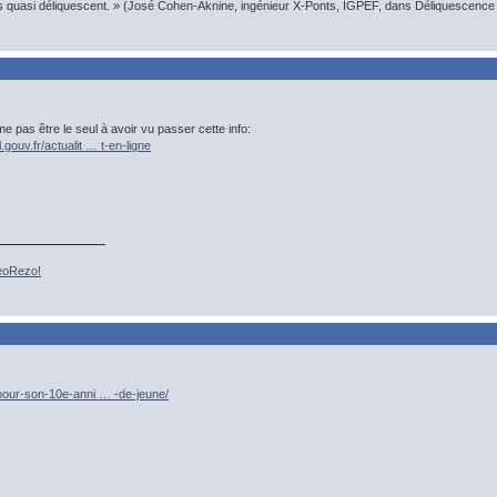
s quasi déliquescent. » (José Cohen-Aknine, ingénieur X-Ponts, IGPEF, dans Déliquescence e
 pas être le seul à avoir vu passer cette info:
.gouv.fr/actualit … t-en-ligne
GeoRezo!
/pour-son-10e-anni … -de-jeune/