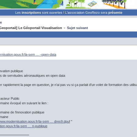
Les
inscriptions
sont ouvertes ! L'association GeoRezo sera
présente
e
eoportail] Le Géoportail Visualisation -
Sujet suivant
rnisation.gouv.fr/la-sem … -open-data
ovation publique
ns de servitudes aéronautiques en open data
er rapidement la page en question, je n'ai pas vu si ça parlait d'un volet de formation des utilis
acteur Public
emaine évoqué en suivant le lien :
emaine de l'innovation publique
emaine
/www.modernisation.gouv.fr/la-sem … dres9.dpuf
"
ion.gouv.fr/la-sem … n-publique