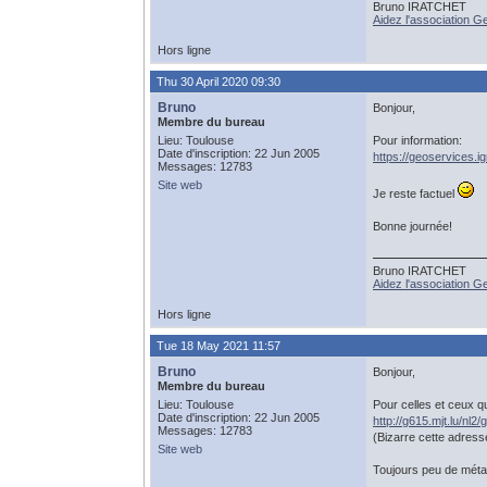
Bruno IRATCHET
Aidez l'association 
Hors ligne
Thu 30 April 2020 09:30
Bruno
Bonjour,
Membre du bureau
Lieu: Toulouse
Pour information:
Date d'inscription: 22 Jun 2005
https://geoservices.ig
Messages: 12783
Site web
Je reste factuel
Bonne journée!
Bruno IRATCHET
Aidez l'association 
Hors ligne
Tue 18 May 2021 11:57
Bruno
Bonjour,
Membre du bureau
Lieu: Toulouse
Pour celles et ceux qu
Date d'inscription: 22 Jun 2005
http://g615.mjt.lu/n
Messages: 12783
(Bizarre cette adresse
Site web
Toujours peu de métad