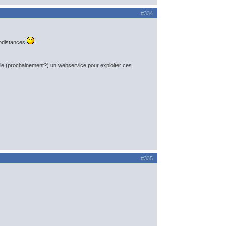
#334
isodistances
le (prochainement?) un webservice pour exploiter ces
#335