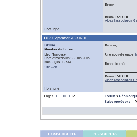
Bruno
Bruno IRATCHET
Aidez l'association 
Hors ligne
Fri 29 September 2023 07:10
Bruno
Bonjour,
Membre du bureau
Lieu: Toulouse
Une nouvelle étape:
h
Date d'inscription: 22 Jun 2005
Messages: 12783
Bonne journée!
Site web
Bruno IRATCHET
Aidez l'association 
Hors ligne
Pages:
1
…
10
11
12
Forum
»
Géomatiqu
Sujet précédent
- [G
COMMUNAUTÉ
RESSOURCES