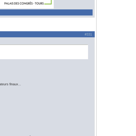
#331
ateurs finaux...