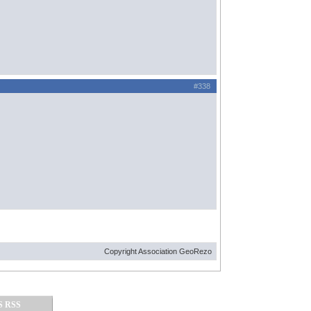
#338
Copyright Association GeoRezo
S RSS