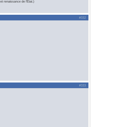
t renaissance de l'État.)
#332
#333