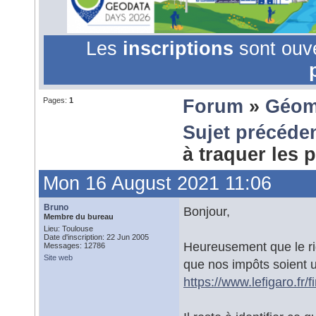
Les
inscriptions
sont ouv
Pages:
1
Forum
»
Géom
Sujet précéde
à traquer les 
Mon 16 August 2021 11:06
Bruno
Bonjour,
Membre du bureau
Lieu: Toulouse
Date d'inscription: 22 Jun 2005
Heureusement que le ridi
Messages: 12786
Site web
que nos impôts soient u
https://www.lefigaro.fr