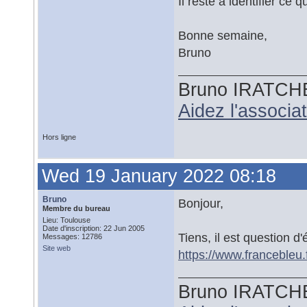
Il reste à identifier ce 
Bonne semaine,
Bruno
Bruno IRATCH
Aidez l'associ
Hors ligne
Wed 19 January 2022 08:18
Bruno
Bonjour,
Membre du bureau
Lieu: Toulouse
Date d'inscription: 22 Jun 2005
Tiens, il est question d'
Messages: 12786
Site web
https://www.francebleu
Bruno IRATCH