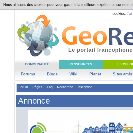
Nous utilisons des cookies pour vous garantir la meilleure expérience sur notre si
cookies.
J'ai
Le portail francophone
COMMUNAUTÉ
RESSOURCES
L' EMPLOI
Forums
Blogs
Wiki
Planet
Sites amis
Forum
Règles
Faq
Recherche
Inscription
Annonce