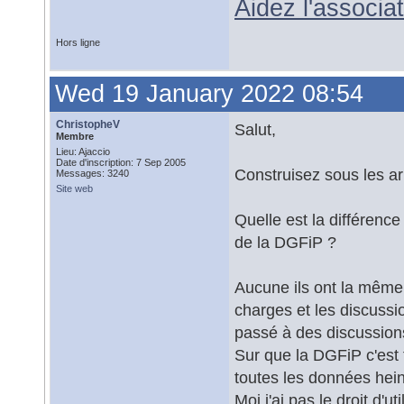
Aidez l'associ
Hors ligne
Wed 19 January 2022 08:54
ChristopheV
Salut,
Membre
Lieu: Ajaccio
Date d'inscription: 7 Sep 2005
Construisez sous les arb
Messages: 3240
Site web
Quelle est la différenc
de la DGFiP ?
Aucune ils ont la même 
charges et les discussio
passé à des discussions
Sur que la DGFiP c'est fa
toutes les données hein 
Moi j'ai pas le droit d'