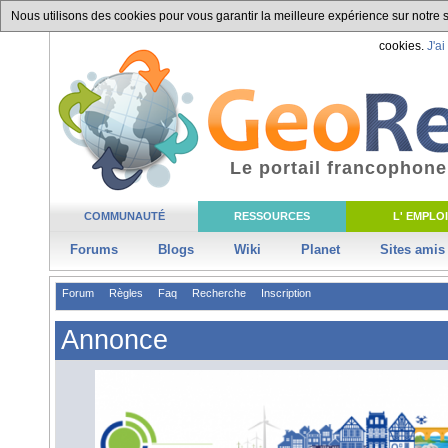
Nous utilisons des cookies pour vous garantir la meilleure expérience sur notre si
cookies.
J'ai
Le portail francophone
COMMUNAUTÉ
RESSOURCES
L' EMPLOI
Forums
Blogs
Wiki
Planet
Sites amis
Forum
Règles
Faq
Recherche
Inscription
Annonce