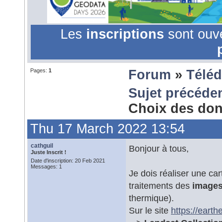
Les
inscriptions
sont ouv
Pages:
1
Forum
»
Téléd
Sujet précéde
Choix des do
Thu 17 March 2022 13:54
cathguil
Bonjour à tous,
Juste Inscrit !
Date d'inscription: 20 Feb 2021
Messages: 1
Je dois réaliser une ca
traitements des
images 
thermique).
Sur le site
https://earth