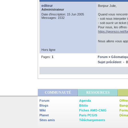
editeur
Bonjour Julie,
Administrateur
Date d'inscription: 15 Jun 2005
Quand vous rencontr
Messages: 1532
- soit nous interpeler i
- soit ouvrir un ticket
Pour nous, les offres 
https://georezo.net/
Nous allons vous app
Hors ligne
Pages:
1
Forum
»
Géomatiqu
Sujet précédent
- D
COMMUNAUTÉ
RESSOURCES
Forum
Agenda
Offre
Blogs
Biblio
Banq
Wiki
Fiches AMO-CNIG
Form
Planet
Paris PCGIS
Démar
Sites amis
Téléchargements