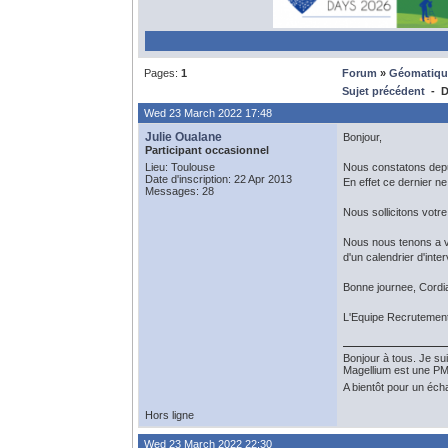
Pages:
1
Forum
»
Géomatiqu
Sujet précédent
- D
Wed 23 March 2022 17:48
Julie Oualane
Bonjour,
Participant occasionnel
Lieu: Toulouse
Nous constatons depu
Date d'inscription: 22 Apr 2013
En effet ce dernier n
Messages: 28
Nous sollicitons votr
Nous nous tenons a v
d'un calendrier d'inte
Bonne journee, Cordi
L'Equipe Recrutement 
Bonjour à tous. Je s
Magellium est une PME
A bientôt pour un éch
Hors ligne
Wed 23 March 2022 22:30