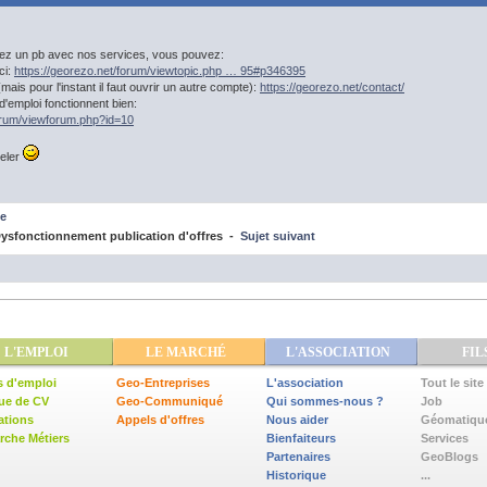
ez un pb avec nos services, vous pouvez:
ci:
https://georezo.net/forum/viewtopic.php … 95#p346395
 (mais pour l'instant il faut ouvrir un autre compte):
https://georezo.net/contact/
d'emploi fonctionnent bien:
forum/viewforum.php?id=10
eler
e
ysfonctionnement publication d'offres -
Sujet suivant
L'EMPLOI
LE MARCHÉ
L'ASSOCIATION
FIL
s d'emploi
Geo-Entreprises
L'association
Tout le site
ue de CV
Geo-Communiqué
Qui sommes-nous ?
Job
ations
Appels d'offres
Nous aider
Géomatiqu
che Métiers
Bienfaiteurs
Services
Partenaires
GeoBlogs
Historique
...