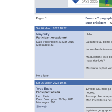
Pages:
1
Forum
»
Topograph
Sujet précédent
- UR
Sat 26 March 2022 18:37
tonyduky
Hello,
Participant occasionnel
Date d'inscription: 23 Mar 2015
La batterie au plomb 
Messages: 33
Impossible de trouver
Ma question : est il p
mauvaise idée?
Merci à tous pour vot
Hors ligne
Sat 26 March 2022 19:36
Yves Egels
12 volts OK, mais ça
Participant assidu
heures.
Lieu: Paris
Aucun problème à part
Date d'inscription: 29 Sep 2011
Mais les batteries de
Messages: 280
Site web
Ingénieur géographe 