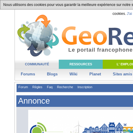
Nous utilisons des cookies pour vous garantir la meilleure expérience sur notre si
cookies.
J'ai
Le portail francophone
COMMUNAUTÉ
RESSOURCES
L' EMPLOI
Forums
Blogs
Wiki
Planet
Sites amis
Forum
Règles
Faq
Recherche
Inscription
Annonce