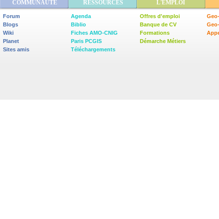
COMMUNAUTÉ
RESSOURCES
L'EMPLOI
Forum
Agenda
Offres d'emploi
Geo-
Blogs
Biblio
Banque de CV
Geo
Wiki
Fiches AMO-CNIG
Formations
Appe
Planet
Paris PCGIS
Démarche Métiers
Sites amis
Téléchargements