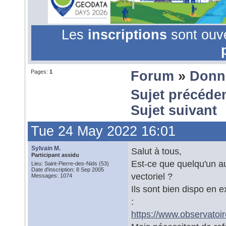
Les
inscriptions
sont ouv
Pages:
1
Forum
»
Donn
Sujet précéde
Sujet suivant
Tue 24 May 2022 16:01
Sylvain M.
Salut à tous,
Participant assidu
Est-ce que quelqu'un au
Lieu: Saint-Pierre-des-Nids (53)
Date d'inscription: 8 Sep 2005
vectoriel ?
Messages: 1074
Ils sont bien dispo en 
:
https://www.observatoire