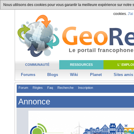
Nous utilisons des cookies pour vous garantir la meilleure expérience sur notre si
cookies.
J'ai
Le portail francophone
COMMUNAUTÉ
RESSOURCES
L' EMPLOI
Forums
Blogs
Wiki
Planet
Sites amis
Forum
Règles
Faq
Recherche
Inscription
Annonce