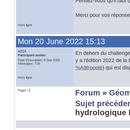
Pensez-vous qu'il faut qu
Merci pour vos réponse
Hors ligne
Mon 20 June 2022 15:13
n314
En dehors du challenge 
Participant assidu
y a l'édition 2022 de l
Date d'inscription: 6 Sep 2005
Messages: 718
%A9tropole
) qui est di
Hors ligne
Pages:
1
Forum
»
Géom
Sujet précéde
hydrologiqu