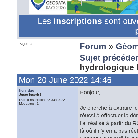
Les
inscriptions
sont ouv
Pages:
1
Forum
»
Géom
Sujet précéde
hydrologiqu
Mon 20 June 2022 14:46
fion_dge
Bonjour,
Juste Inscrit !
Date d'inscription: 28 Jan 2022
Messages: 1
Je cherche à extraire le
réussi à effectuer la dé
l'ai réalisé à partir du
là où il n'y en a pas rée