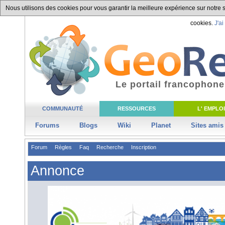
Nous utilisons des cookies pour vous garantir la meilleure expérience sur notre si
cookies.
J'ai
Le portail francophone
COMMUNAUTÉ
RESSOURCES
L' EMPLOI
Forums
Blogs
Wiki
Planet
Sites amis
Forum
Règles
Faq
Recherche
Inscription
Annonce