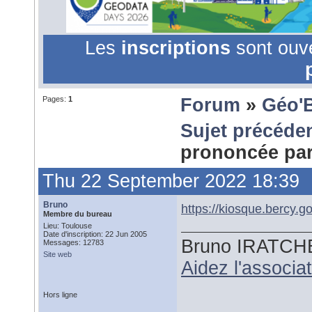
Les
inscriptions
sont ouv
Pages:
1
Forum
»
Géo'
Sujet précéde
prononcée pa
Thu 22 September 2022 18:39
Bruno
https://kiosque.bercy.g
Membre du bureau
Lieu: Toulouse
Date d'inscription: 22 Jun 2005
Bruno IRATCH
Messages: 12783
Site web
Aidez l'associ
Hors ligne