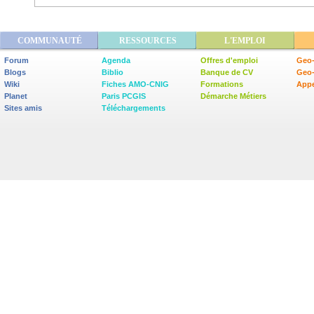
COMMUNAUTÉ
RESSOURCES
L'EMPLOI
Forum
Agenda
Offres d'emploi
Geo-
Blogs
Biblio
Banque de CV
Geo
Wiki
Fiches AMO-CNIG
Formations
Appe
Planet
Paris PCGIS
Démarche Métiers
Sites amis
Téléchargements