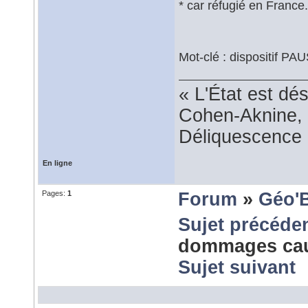
* car réfugié en France.
Mot-clé : dispositif P
« L'État est dé
Cohen-Aknine, 
Déliquescence e
En ligne
Pages:
1
Forum
»
Géo'
Sujet précéde
dommages caus
Sujet suivant