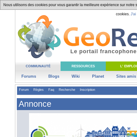
Nous utilisons des cookies pour vous garantir la meilleure expérience sur notre si
cookies.
J'ai
Le portail francophone
COMMUNAUTÉ
RESSOURCES
L' EMPLOI
Forums
Blogs
Wiki
Planet
Sites amis
Forum
Règles
Faq
Recherche
Inscription
Annonce