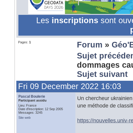
Les
inscriptions
sont ouv
Pages:
1
Forum
»
Géo'
Sujet précéde
dommages caus
Sujet suivant
Fri 09 December 2022 16:03
Pascal Boulerie
Un chercheur ukrainien 
Participant assidu
une méthode de classif
Lieu: France
Date d'inscription: 12 Sep 2005
Messages: 3245
Site web
https://nouvelles.univ-r