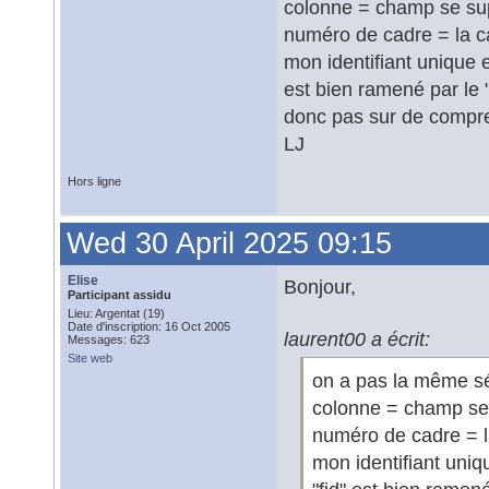
colonne = champ se s
numéro de cadre = la car
mon identifiant unique e
est bien ramené par le 
donc pas sur de compr
LJ
Hors ligne
Wed 30 April 2025 09:15
Elise
Bonjour,
Participant assidu
Lieu: Argentat (19)
Date d'inscription: 16 Oct 2005
laurent00 a écrit:
Messages: 623
Site web
on a pas la même s
colonne = champ s
numéro de cadre = la
mon identifiant uniqu