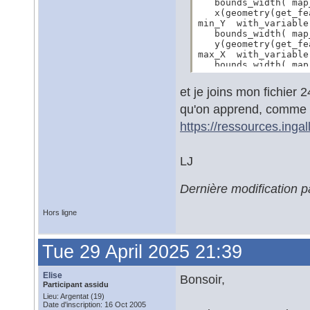
   bounds_width( map
   x(geometry(get_fe
min_Y  with_variable(
   bounds_width( map
   y(geometry(get_fe
max_X  with_variable(
   bounds_width( map
   x(geometry(get_fe
max_Y  with_variable(
et je joins mon fichier 
   bounds_width( map
   y(geometry(get_fe
qu'on apprend, comme 
https://ressources.inga
LJ
Dernière modification p
Hors ligne
Tue 29 April 2025 21:39
Elise
Bonsoir,
Participant assidu
Lieu: Argentat (19)
Date d'inscription: 16 Oct 2005