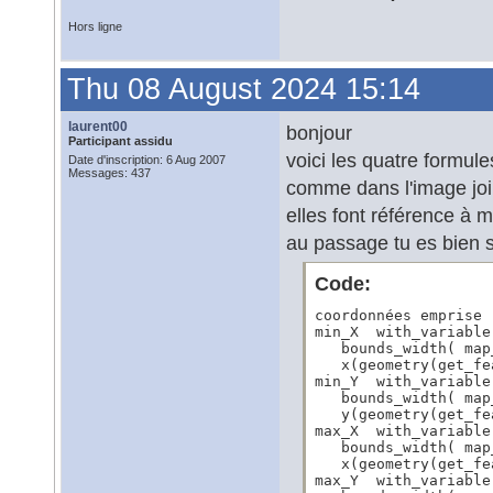
Hors ligne
Thu 08 August 2024 15:14
laurent00
bonjour
Participant assidu
voici les quatre formul
Date d'inscription: 6 Aug 2007
Messages: 437
comme dans l'image joi
elles font référence à 
au passage tu es bien s
Code:
coordonnées emprise

min_X  with_variable(
   bounds_width( map
   x(geometry(get_fe
min_Y  with_variable(
   bounds_width( map
   y(geometry(get_fe
max_X  with_variable(
   bounds_width( map
   x(geometry(get_fe
max_Y  with_variable(