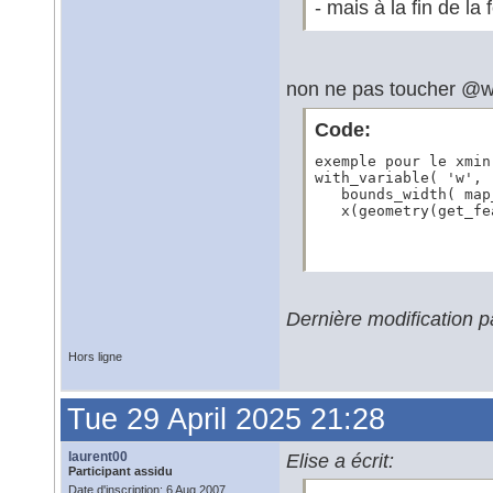
- mais à la fin de la
non ne pas toucher @w
Code:
exemple pour le xmin
with_variable( 'w',

   bounds_width( map
   x(geometry(get_fe
Dernière modification p
Hors ligne
Tue 29 April 2025 21:28
laurent00
Elise a écrit:
Participant assidu
Date d'inscription: 6 Aug 2007