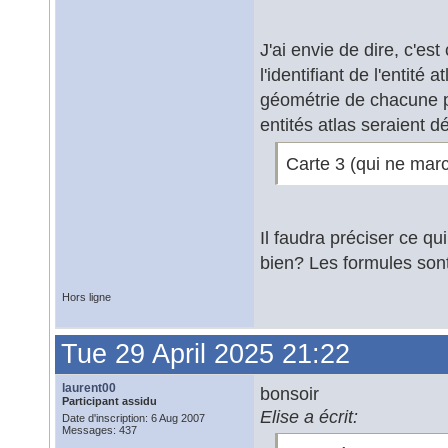
J'ai envie de dire, c'est
l'identifiant de l'entité a
géométrie de chacune po
entités atlas seraient d
Carte 3 (qui ne mar
Il faudra préciser ce qu
bien? Les formules son
Hors ligne
Tue 29 April 2025 21:22
laurent00
bonsoir
Participant assidu
Elise a écrit:
Date d'inscription: 6 Aug 2007
Messages: 437