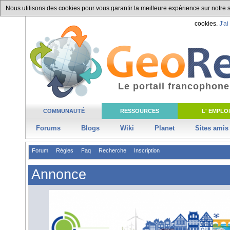
Nous utilisons des cookies pour vous garantir la meilleure expérience sur notre si
cookies.
J'ai
Le portail francophone
COMMUNAUTÉ
RESSOURCES
L' EMPLOI
Forums
Blogs
Wiki
Planet
Sites amis
Forum
Règles
Faq
Recherche
Inscription
Annonce