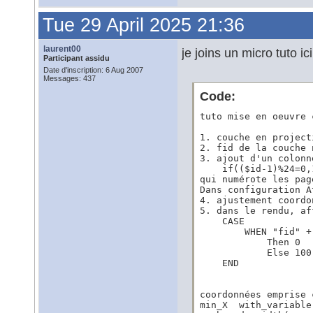
Tue 29 April 2025 21:36
laurent00
je joins un micro tuto ici
Participant assidu
Date d'inscription: 6 Aug 2007
Messages: 437
Code:
tuto mise en oeuvre 
1. couche en project
2. fid de la couche 
3. ajout d'un colonn
    if(($id-1)%24=0,
qui numérote les pag
Dans configuration A
4. ajustement coordo
5. dans le rendu, af
    CASE 

        WHEN "fid" +
            Then 0

            Else 100

    END

coordonnées emprise c
min_X  with_variable(