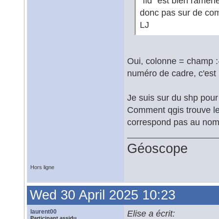
"fid" est bien ramené
donc pas sur de co
LJ
Oui, colonne = champ :
numéro de cadre, c'est
Je suis sur du shp pour
Comment qgis trouve le 
correspond pas au nom
Géoscope
Hors ligne
Wed 30 April 2025 10:23
laurent00
Elise a écrit:
Participant assidu