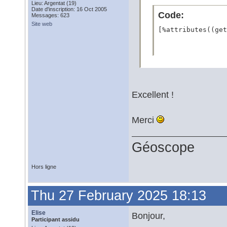
Lieu: Argentat (19)
Date d'inscription: 16 Oct 2005
Code:
Messages: 623
Site web
[%attributes((get
Excellent !
Merci
Géoscope
Hors ligne
Thu 27 February 2025 18:13
Elise
Bonjour,
Participant assidu