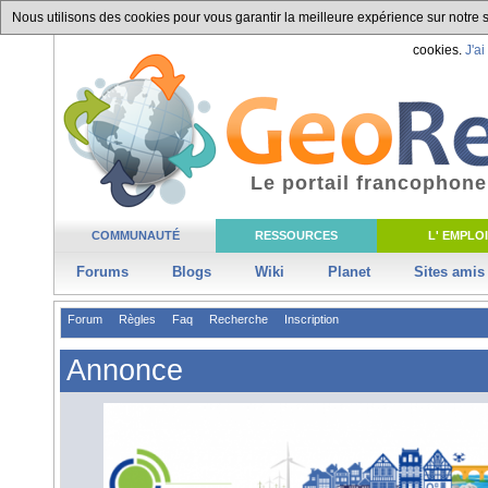
Nous utilisons des cookies pour vous garantir la meilleure expérience sur notre si
cookies.
J'ai
Le portail francophone
COMMUNAUTÉ
RESSOURCES
L' EMPLOI
Forums
Blogs
Wiki
Planet
Sites amis
Forum
Règles
Faq
Recherche
Inscription
Annonce