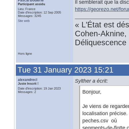
Pascal Boulerie
Il semblerait que la dis
Participant assidu
https://georezo.net/fo
Lieu: France
Date d'inscription: 12 Sep 2005
Messages: 3245
Site web
« L'État est dé
Cohen-Aknine, 
Déliquescence e
Hors ligne
Tue 31 January 2023 15:21
alexandrecl
Sylther a écrit:
Juste Inscrit !
Date d'inscription: 19 Jan 2023
Bonjour,
Messages: 2
Je viens de regarder
localisation précise
peches.csv où
segments-de-flotte.