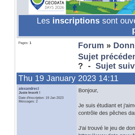
Les
inscriptions
sont ouv
Pages:
1
Forum
»
Donn
Sujet précéde
? -
Sujet sui
Thu 19 January 2023 14:11
alexandrecl
Bonjour,
Juste Inscrit !
Date d'inscription: 19 Jan 2023
Messages: 2
Je suis étudiant et j'ai
contrôle des pêches dans
J'ai trouvé le jeu de do