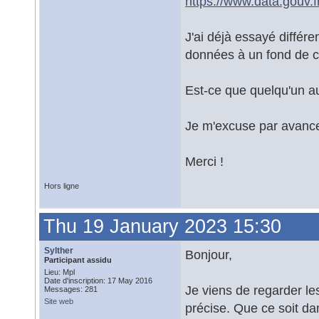
https://www.data.gouv.f
J'ai déjà essayé différent
données à un fond de c
Est-ce que quelqu'un au
Je m'excuse par avance
Merci !
Hors ligne
Thu 19 January 2023 15:30
Sylther
Bonjour,
Participant assidu
Lieu: Mpl
Date d'inscription: 17 May 2016
Je viens de regarder le
Messages: 281
Site web
précise. Que ce soit d