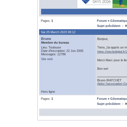
Pages:
1
Forum
»
Géomatiqu
Sujet précédent
- H
Sat 25 March 2023 08:12
Bruno
Bonjour,
Membre du bureau
Lieu: Toulouse
Tiens, j'ai appris un m
Date d'inscription: 22 Jun 2005
https://siecledigital.
Messages: 12786
Site web
Merci Marc pour le lie
Bon we!
Bruno IRATCHET
Aidez l'association 
Hors ligne
Pages:
1
Forum
»
Géomatiqu
Sujet précédent
- H