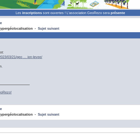
Les
inscriptions
sont ouvertes ! L'association GeoRezo sera
présente
e
ypergéolocalisation -
Sujet suivant
ot:
fr/2023/03/21/geo … ion-levee/
n.
GeoRezo!
e
ypergéolocalisation -
Sujet suivant