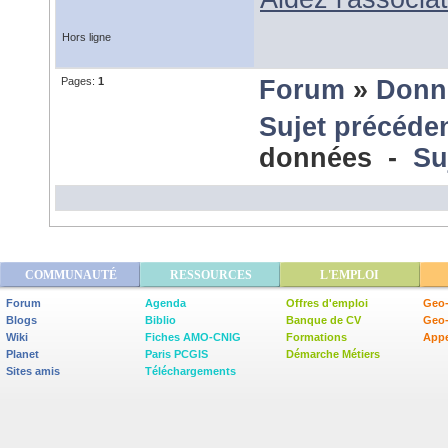
Hors ligne
Pages:
1
Forum
»
Donn
Sujet précéde
données -
Su
COMMUNAUTÉ
RESSOURCES
L'EMPLOI
Forum
Agenda
Offres d'emploi
Geo-
Blogs
Biblio
Banque de CV
Geo
Wiki
Fiches AMO-CNIG
Formations
Appe
Planet
Paris PCGIS
Démarche Métiers
Sites amis
Téléchargements