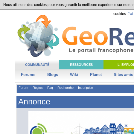
Nous utilisons des cookies pour vous garantir la meilleure expérience sur notre si
cookies.
J'ai
Le portail francophone
COMMUNAUTÉ
RESSOURCES
L' EMPLOI
Forums
Blogs
Wiki
Planet
Sites amis
Forum
Règles
Faq
Recherche
Inscription
Annonce