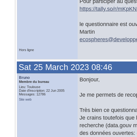
Pour participer au quest
https://tally.so/r/mKpK
le questionnaire est ou
Martin
ecospheres@
developpe
Hors ligne
Sat 25 March 2023 08:46
Bruno
Bonjour,
Membre du bureau
Lieu: Toulouse
Date d'inscription: 22 Jun 2005
Je me permets de recopi
Messages: 12786
Site web
Très bien ce questionna
Je crains toutefois que 
recherche (data.gouv me
des données ouvertes: 