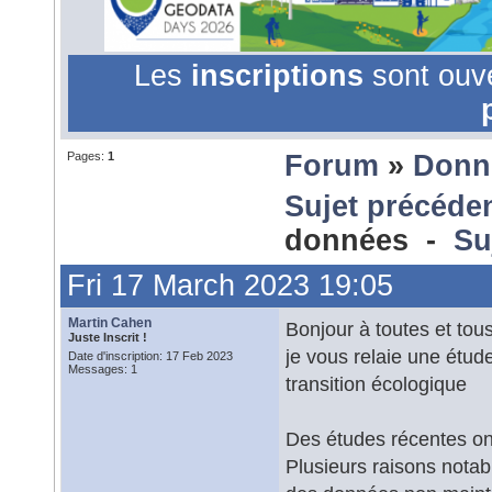
Les
inscriptions
sont ouv
Pages:
1
Forum
»
Donn
Sujet précéde
données -
Su
Fri 17 March 2023 19:05
Martin Cahen
Bonjour à toutes et tous
Juste Inscrit !
je vous relaie une étu
Date d'inscription: 17 Feb 2023
Messages: 1
transition écologique
Des études récentes on
Plusieurs raisons notab