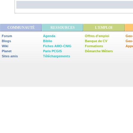
COMMUNAUTÉ
RESSOURCES
L'EMPLOI
Forum
Agenda
Offres d'emploi
Geo-
Blogs
Biblio
Banque de CV
Geo
Wiki
Fiches AMO-CNIG
Formations
Appe
Planet
Paris PCGIS
Démarche Métiers
Sites amis
Téléchargements