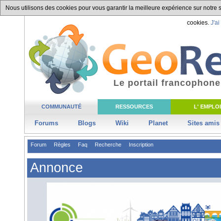
Nous utilisons des cookies pour vous garantir la meilleure expérience sur notre si
cookies.
J'ai
Le portail francophone
COMMUNAUTÉ
RESSOURCES
L' EMPLOI
Forums
Blogs
Wiki
Planet
Sites amis
Forum
Règles
Faq
Recherche
Inscription
Annonce