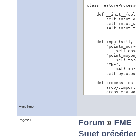
class FeatureProcess
    def __init__(self
        self.input_o
        self.input_s
        self.input_t
    def input(self, 
        "points_survo
            self.obs
        "point_moyen
            self.tar
        "MNE":

            self.sur
        self.pyoutpu
    def process_feat
        arcpy.Import
        arcpy.env.wo
        arcpy.Linear
                    
Hors ligne
    def close(self):

        """This meth
        from input().
Pages:
1
Forum
»
FME
        """

        pass
Sujet précéde