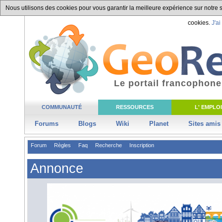
Nous utilisons des cookies pour vous garantir la meilleure expérience sur notre si
cookies.
J'ai
Le portail francophone
COMMUNAUTÉ
RESSOURCES
L' EMPLOI
Forums
Blogs
Wiki
Planet
Sites amis
Forum
Règles
Faq
Recherche
Inscription
Annonce