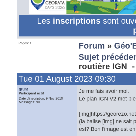
Les
inscriptions
sont ouv
Pages:
1
Forum
»
Géo'
Sujet précéde
routière IGN 
Tue 01 August 2023 09:30
grunt
Je me fais avoir moi.
Participant actif
Le plan IGN V2 met plei
Date d'inscription: 9 Nov 2010
Messages: 90
[img]https://georezo.n
(la balise [img] ne sai
est? Bon l'image est en 