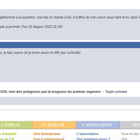
ètement à la question, une fois le champ créé, il suffira de s'en servir pour faire le tri, dans 
 par p.jeremie (Tue 22 August 2023 11:26)
, je fais suivre (et je teste aussi ce WE par curiosité)
IS: trier des polygones par la longueur du premier segment -
Sujet suivant
L'EMPLOI
LE MARCHÉ
L'ASSOCIATION
FIL
s d'emploi
Geo-Entreprises
L'association
Tout le site
ue de CV
Geo-Communiqué
Qui sommes-nous ?
Job