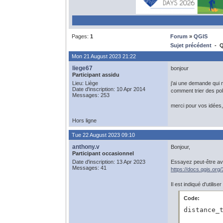
Pages:
1
Forum
»
QGIS
Sujet précédent
- QG
Mon 21 August 2023 21:22
liege67
bonjour
Participant assidu
Lieu: Liège
j'ai une demande qui 
Date d'inscription: 10 Apr 2014
comment trier des pol
Messages: 253
merci pour vos idées
Hors ligne
Tue 22 August 2023 09:10
anthony.v
Bonjour,
Participant occasionnel
Date d'inscription: 13 Apr 2023
Essayez peut-être ave
Messages: 41
https://docs.qgis.org
Il est indiqué d'utili
Code:
distance_