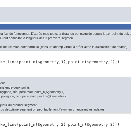
fet l'air de fonctionner. D'après mes tests, la distance est calculée depuis le 1er point du poly
n veut connaitre la longueur des 3 premiers segmen
plutôt fait avec cette formule (dans un champ virtuel à créer avec la calculatrice de champ)
ake_line(point_n($geometry,1),point_n($geometry,2)))
ueur
gne entre deux points :
 polygone, récupéré avec point_n($geometry,1)
du polygone, récupéré avec point_n($geometry,2)
ngueur du premier segment.
r du deuxième segment on peut facilement l'avoir en changeant les indexes.
ake_line(point_n($geometry,2),point_n($geometry,3)))