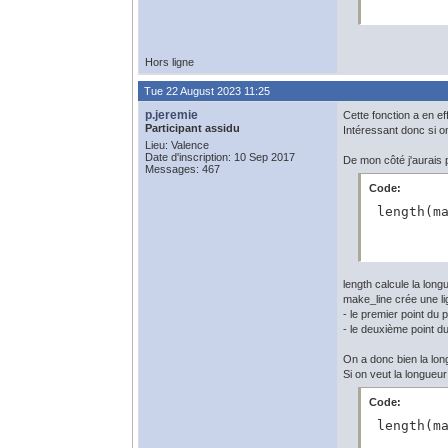
Hors ligne
Tue 22 August 2023 11:25
p.jeremie
Cette fonction a en ef
Participant assidu
Intéressant donc si o
Lieu: Valence
Date d'inscription: 10 Sep 2017
De mon côté j'aurais 
Messages: 467
Code:
 length(m
length calcule la long
make_line crée une li
- le premier point du
- le deuxième point 
On a donc bien la lo
Si on veut la longueu
Code:
 length(m