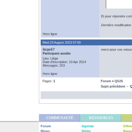
Et pour répondre compl
Dernière modification
Hors ligne
Wed 23 August 2023 07:00
liege67
merci pour vos retours
Participant assidu
Lieu: Liège
Date d'inscription: 10 Apr 2014
Messages: 253
Hors ligne
Pages:
1
Forum
»
QGIS
Sujet précédent
- QG
COMMUNAUTÉ
RESSOURCES
Forum
Agenda
Offre
Blogs
Biblio
Banq