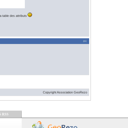
la table des attributs
#4
Copyright Association GeoRezo
S RSS