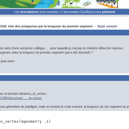
Les
inscriptions
sont ouvertes ! L'association GeoRezo sera
présente
IS: trier des polygones par la longueur du premier segment -
Sujet suivant
me vient d'une ancienne collègue ... pour laquelle je n'ai pas le moindre début de réponse
ygones selon la longueur du premier segment (qui a été dessiné) ?
, jean marc
c la fonction distance_to_vertex :
/3.28/fr/docs/user … -to-vertex
ser une géométrie de polyligne, mais en testant le code suivant, la longueur du 1er segment du
to_vertex($geometry ,1)