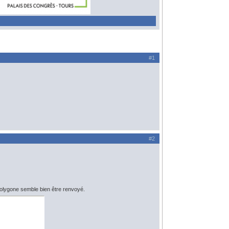
#1
#2
 polygone semble bien être renvoyé.