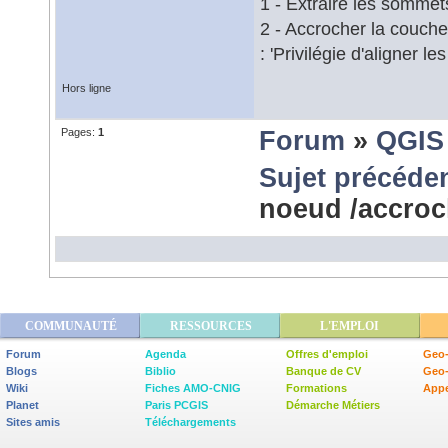
1 - Extraire les sommet
2 - Accrocher la couche
: 'Privilégie d'aligner
Hors ligne
Pages:
1
Forum
»
QGIS
Sujet précéde
noeud /accro
COMMUNAUTÉ
RESSOURCES
L'EMPLOI
Forum
Agenda
Offres d'emploi
Geo-
Blogs
Biblio
Banque de CV
Geo
Wiki
Fiches AMO-CNIG
Formations
Appe
Planet
Paris PCGIS
Démarche Métiers
Sites amis
Téléchargements