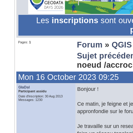
Les
inscriptions
sont ouv
Pages:
1
Forum
»
QGIS
Sujet précéde
noeud /accro
Mon 16 October 2023 09:25
GlaDal
Bonjour !
Participant assidu
Date d'inscription: 30 Aug 2013
Messages: 1230
Ce matin, je feigne et 
appronfondie sur le for
Je travaille sur un rese