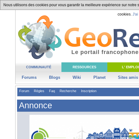
Nous utilisons des cookies pour vous garantir la meilleure expérience sur notre si
cookies.
J'ai
Le portail francophone
COMMUNAUTÉ
RESSOURCES
L' EMPLOI
Forums
Blogs
Wiki
Planet
Sites amis
Forum
Règles
Faq
Recherche
Inscription
Annonce