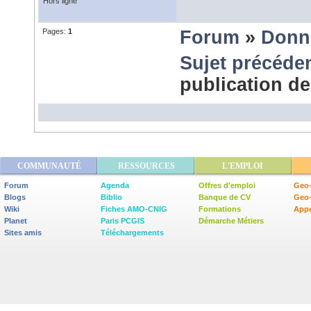
Hors ligne
Pages:
1
Forum
»
Donn
Sujet précéde
publication d
COMMUNAUTÉ
RESSOURCES
L'EMPLOI
Forum
Agenda
Offres d'emploi
Geo-
Blogs
Biblio
Banque de CV
Geo
Wiki
Fiches AMO-CNIG
Formations
Appe
Planet
Paris PCGIS
Démarche Métiers
Sites amis
Téléchargements