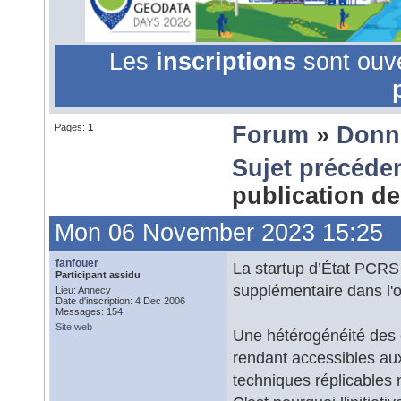
Les
inscriptions
sont ouv
Pages:
1
Forum
»
Donn
Sujet précéde
publication d
Mon 06 November 2023 15:25
fanfouer
La startup d’État PCRS
Participant assidu
supplémentaire dans l'o
Lieu: Annecy
Date d'inscription: 4 Dec 2006
Messages: 154
Site web
Une hétérogénéité des c
rendant accessibles aux
techniques réplicables