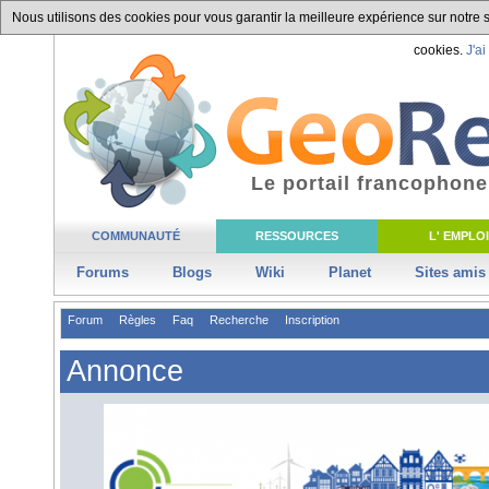
Nous utilisons des cookies pour vous garantir la meilleure expérience sur notre si
cookies.
J'ai
Le portail francophone
COMMUNAUTÉ
RESSOURCES
L' EMPLOI
Forums
Blogs
Wiki
Planet
Sites amis
Forum
Règles
Faq
Recherche
Inscription
Annonce