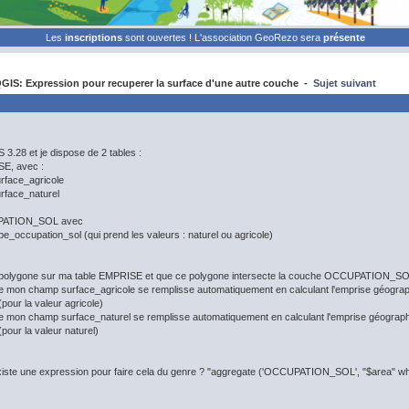
Les
inscriptions
sont ouvertes ! L'association GeoRezo sera
présente
IS: Expression pour recuperer la surface d'une autre couche -
Sujet suivant
 3.28 et je dispose de 2 tables :
E, avec :
ce_agricole
ce_naturel
PATION_SOL avec
upation_sol (qui prend les valeurs : naturel ou agricole)
 polygone sur ma table EMPRISE et que ce polygone intersecte la couche OCCUPATION_SO
 champ surface_agricole se remplisse automatiquement en calculant l'emprise géographiqu
r la valeur agricole)
 champ surface_naturel se remplisse automatiquement en calculant l'emprise géographique
r la valeur naturel)
l existe une expression pour faire cela du genre ? "aggregate ('OCCUPATION_SOL', "$area" whe