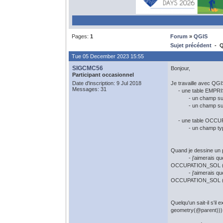
Pages:
1
Forum
»
QGIS
Sujet précédent
- QG
Tue 05 December 2023 15:55
SIGCMC56
Bonjour,
Participant occasionnel
Date d'inscription: 9 Jul 2018
Je travaille avec QGIS
Messages: 31
- une table EMPRIS
- un champ surfa
- un champ surfa
- une table OCCU
- un champ type_occ
Quand je dessine un
- j'aimerais que mon
OCCUPATION_SOL (pou
- j'aimerais que mon
OCCUPATION_SOL (pou
Quelqu'un sait-il s'i
geometry(@parent)))