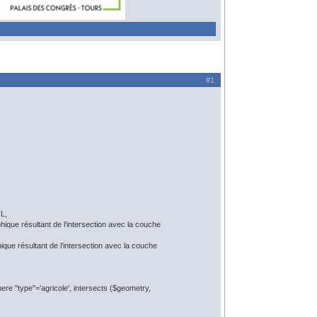
#1
L,
e résultant de l'intersection avec la couche
 résultant de l'intersection avec la couche
re "type"='agricole', intersects ($geometry,