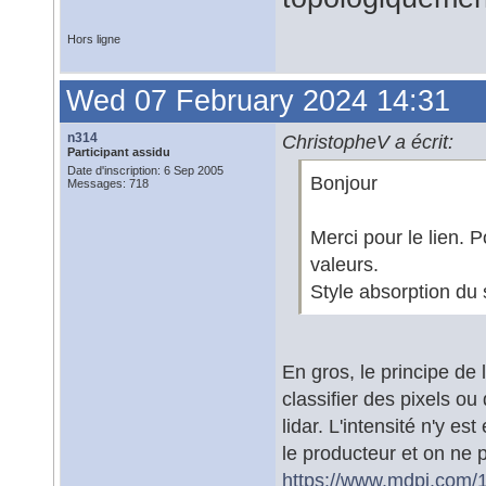
Hors ligne
Wed 07 February 2024 14:31
n314
ChristopheV a écrit:
Participant assidu
Date d'inscription: 6 Sep 2005
Bonjour
Messages: 718
Merci pour le lien. 
valeurs.
Style absorption du s
En gros, le principe de 
classifier des pixels o
lidar. L'intensité n'y e
le producteur et on ne 
https://www.mdpi.com/