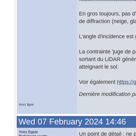
En gros toujours, pas d
de diffraction (neige, gla
L'angle d'incidence est
La contrainte 'juge de 
sortant du LiDAR génère
atteignant le sol.
Voir également
https:/
Dernière modification 
Hors ligne
Wed 07 February 2024 14:46
Yves Egels
Un point de détail : ne