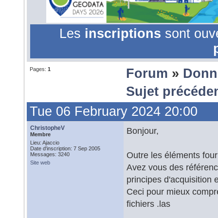
Les
inscriptions
sont ouv
Pages:
1
Forum
»
Donn
Sujet précéde
Tue 06 February 2024 20:00
ChristopheV
Bonjour,
Membre
Lieu: Ajaccio
Date d'inscription: 7 Sep 2005
Outre les éléments fourn
Messages: 3240
Site web
Avez vous des référenc
principes d'acquisition 
Ceci pour mieux compre
fichiers .las