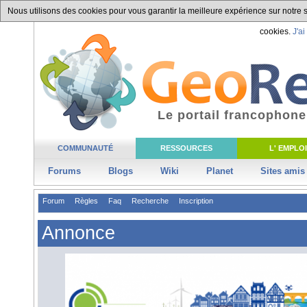
Nous utilisons des cookies pour vous garantir la meilleure expérience sur notre si
cookies.
J'ai
Le portail francophone
COMMUNAUTÉ
RESSOURCES
L' EMPLOI
Forums
Blogs
Wiki
Planet
Sites amis
Forum
Règles
Faq
Recherche
Inscription
Annonce