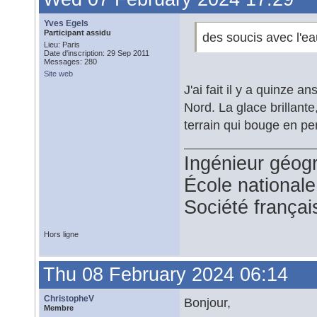
Yves Egels
Participant assidu
des soucis avec l'ea
Lieu: Paris
Date d'inscription: 29 Sep 2011
Messages: 280
Site web
J'ai fait il y a quinze
Nord. La glace brillante,
terrain qui bouge en 
Ingénieur géog
École national
Société françai
Hors ligne
Thu 08 February 2024 06:14
ChristopheV
Bonjour,
Membre