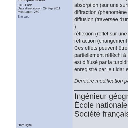
Participant assidu
absorption (sur une sur
Lieu: Paris
Date d'inscription: 29 Sep 2011
diffraction (phénomène 
Messages: 280
Site web
diffusion (traversée d'
)
réflexion (reflet sur une
réfraction (changement 
Ces effets peuvent être
partiellement réfléchi à 
est diffusé par la turbi
enregistré par le Lidar 
Dernière modification 
Ingénieur géog
École national
Société françai
Hors ligne