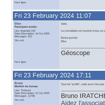
Hors ligne
Fri 23 February 2024 11:07
Elise
Salut,
Participant assidu
Lieu: Argentat (19)
La consultation est ouverte à tous ou 
Date d'inscription: 16 Oct 2005
Messages: 623
Bonne journée.
Site web
Elise
Géoscope
Hors ligne
Fri 23 February 2024 17:11
Bruno
Tous les "profils", cette asso n'est pas
Membre du bureau
Lieu: Toulouse
Date d'inscription: 22 Jun 2005
Bruno IRATCH
Messages: 12786
Site web
Aidez l'associ