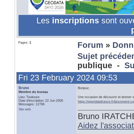
Les
inscriptions
sont ouv
Pages:
1
Forum
»
Donn
Sujet précéde
publique -
Su
Fri 23 February 2024 09:53
Bruno
Bonjour,
Membre du bureau
Lieu: Toulouse
Une occasion de découvrir et donner so
Date d'inscription: 22 Jun 2005
https://opendatafrance.fr/lancement-c
Messages: 12786
Site web
Bruno IRATCH
Aidez l'associ