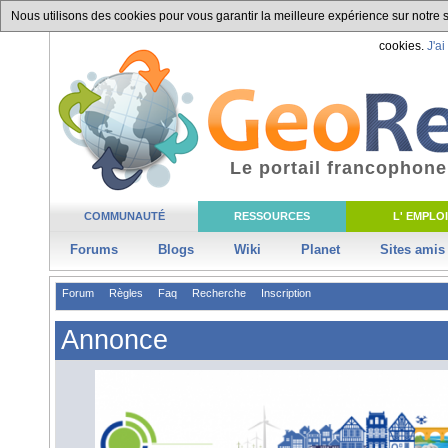
Nous utilisons des cookies pour vous garantir la meilleure expérience sur notre si
cookies.
J'ai
Le portail francophone
COMMUNAUTÉ
RESSOURCES
L' EMPLOI
Forums
Blogs
Wiki
Planet
Sites amis
Forum
Règles
Faq
Recherche
Inscription
Annonce