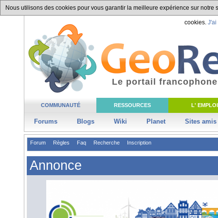
Nous utilisons des cookies pour vous garantir la meilleure expérience sur notre si
cookies.
J'ai
Le portail francophone
COMMUNAUTÉ
RESSOURCES
L' EMPLOI
Forums
Blogs
Wiki
Planet
Sites amis
Forum
Règles
Faq
Recherche
Inscription
Annonce