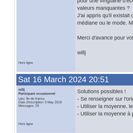
pour une vingtaine d'éco
valeurs manquantes ?
J'ai appris qu'il exista
médiane ou le mode. Mai
Merci d'avance pour vot
willj
Hors ligne
Sat 16 March 2024 20:51
willj
Solutions possibles !
Participant occasionnel
- Se renseigner sur l'o
Lieu: île-de-france
Date d'inscription: 5 May 2019
- Utiliser la moyenne, l
Messages: 29
- Utiliser la moyenne à
Hors ligne