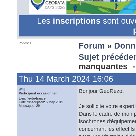
Les
inscriptions
sont ouv
Pages:
1
Forum
»
Donn
Sujet précéde
manquantes 
Thu 14 March 2024 16:06
willj
Bonjour GeoRezo,
Participant occasionnel
Lieu: île-de-france
Date d'inscription: 5 May 2019
Je sollicite votre exper
Messages: 29
Dans le cadre de mon pos
isochrones d'équipement
concernant les effectif