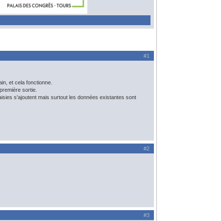
#1
in, et cela fonctionne.
première sortie.
isies s'ajoutent mais surtout les données existantes sont
#2
#3