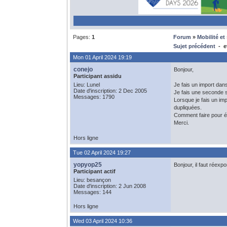
Pages:
1
Forum
»
Mobilité e
Sujet précédent
- ev
Mon 01 April 2024 19:19
conejo
Bonjour,
Participant assidu
Lieu: Lunel
Je fais un import dans
Date d'inscription: 2 Dec 2005
Je fais une seconde s
Messages: 1790
Lorsque je fais un im
dupliquées.
Comment faire pour év
Merci.
Hors ligne
Tue 02 April 2024 19:27
yopyop25
Bonjour, il faut réex
Participant actif
Lieu: besançon
Date d'inscription: 2 Jun 2008
Messages: 144
Hors ligne
Wed 03 April 2024 10:36