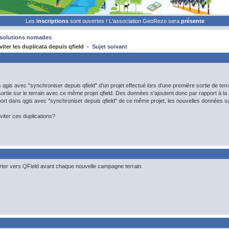
Les
inscriptions
sont ouvertes ! L'association GeoRezo sera
présente
t solutions nomades
iter les duplicata depuis qfield -
Sujet suivant
 qgis avec "synchroniser depuis qfield" d'un projet effectué lors d'une première sortie de terra
ortie sur le terrain avec ce même projet qfield. Des données s'ajoutent donc par rapport à la 
port dans qgis avec "synchroniser depuis qfield" de ce même projet, les nouvelles données sa
iter ces duplications?
porter vers QField avant chaque nouvelle campagne terrain.