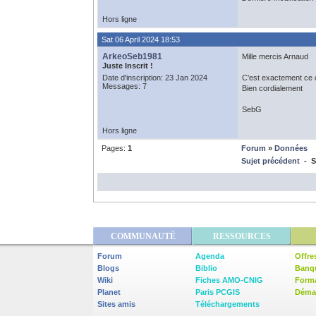
Hors ligne
Sat 06 April 2024 18:53
ArkeoSeb1981
Mille mercis Arnaud
Juste Inscrit !
Date d'inscription: 23 Jan 2024
C'est exactement ce q
Messages: 7
Bien cordialement
SebG
Hors ligne
Pages:
1
Forum
»
Données
Sujet précédent
- S
COMMUNAUTÉ
RESSOURCES
Forum
Agenda
Offre
Blogs
Biblio
Banq
Wiki
Fiches AMO-CNIG
Form
Planet
Paris PCGIS
Démar
Sites amis
Téléchargements