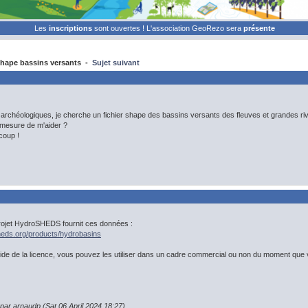
Les
inscriptions
sont ouvertes ! L'association GeoRezo sera
présente
hape bassins versants -
Sujet suivant
rchéologiques, je cherche un fichier shape des bassins versants des fleuves et grandes riv
n mesure de m'aider ?
coup !
projet HydroSHEDS fournit ces données :
heds.org/products/hydrobasins
ide de la licence, vous pouvez les utiliser dans un cadre commercial ou non du moment que
 par arnaudp (Sat 06 April 2024 18:27)