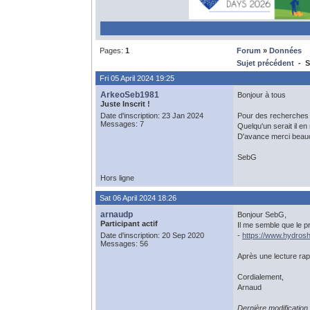
Pages:
1
Forum
»
Données
Sujet précédent
- S
Fri 05 April 2024 19:25
ArkeoSeb1981
Bonjour à tous
Juste Inscrit !
Date d'inscription: 23 Jan 2024
Pour des recherches a
Messages: 7
Quelqu'un serait il e
D'avance merci beau
SebG
Hors ligne
Sat 06 April 2024 18:26
arnaudp
Bonjour SebG,
Participant actif
Il me semble que le 
Date d'inscription: 20 Sep 2020
-
https://www.hydros
Messages: 56
Après une lecture rap
Cordialement,
Arnaud
Dernière modification