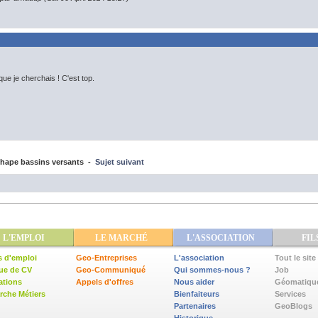
ue je cherchais ! C'est top.
hape bassins versants -
Sujet suivant
L'EMPLOI
LE MARCHÉ
L'ASSOCIATION
FIL
s d'emploi
Geo-Entreprises
L'association
Tout le site
ue de CV
Geo-Communiqué
Qui sommes-nous ?
Job
ations
Appels d'offres
Nous aider
Géomatiqu
che Métiers
Bienfaiteurs
Services
Partenaires
GeoBlogs