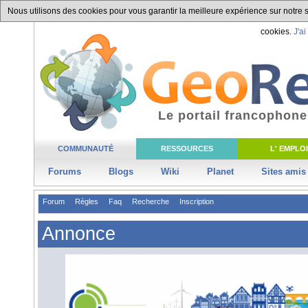
Nous utilisons des cookies pour vous garantir la meilleure expérience sur notre si
cookies.
J'ai
Le portail francophone
COMMUNAUTÉ
RESSOURCES
L' EMPLOI
Forums
Blogs
Wiki
Planet
Sites amis
Forum
Règles
Faq
Recherche
Inscription
Annonce