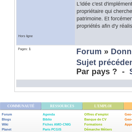
L'idée c'est d'implémen
propriétaire qui cherch
patrimoine. Et forcément
propriétés afin d'y réal
Hors ligne
Pages:
1
Forum
»
Donn
Sujet précéde
Par pays ? -
COMMUNAUTÉ
RESSOURCES
L'EMPLOI
Forum
Agenda
Offres d'emploi
Geo-
Blogs
Biblio
Banque de CV
Geo
Wiki
Fiches AMO-CNIG
Formations
Appe
Planet
Paris PCGIS
Démarche Métiers