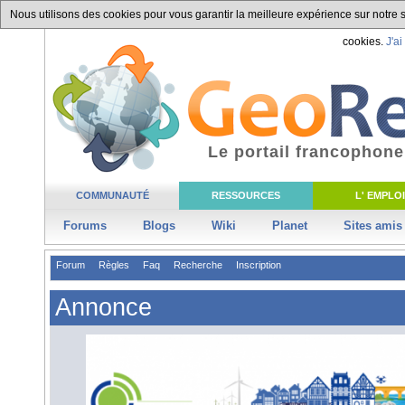
Nous utilisons des cookies pour vous garantir la meilleure expérience sur notre si
cookies.
J'ai
Le portail francophone
COMMUNAUTÉ
RESSOURCES
L' EMPLOI
Forums
Blogs
Wiki
Planet
Sites amis
Forum
Règles
Faq
Recherche
Inscription
Annonce