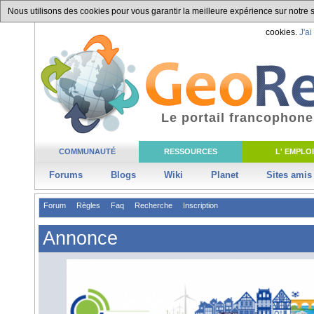
Nous utilisons des cookies pour vous garantir la meilleure expérience sur notre si
cookies.
J'ai
Le portail francophone
COMMUNAUTÉ
RESSOURCES
L' EMPLOI
Forums
Blogs
Wiki
Planet
Sites amis
Forum
Règles
Faq
Recherche
Inscription
Annonce