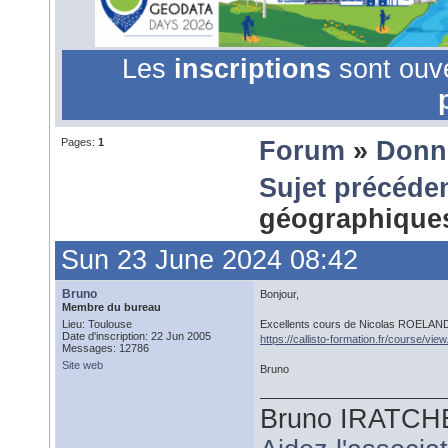
Les
inscriptions
sont ouv
Pages:
1
Forum
»
Donn
Sujet précéde
géographiqu
Sun 23 June 2024 08:42
Bruno
Bonjour,
Membre du bureau
Lieu: Toulouse
Excellents cours de Nicolas ROELAND
Date d'inscription: 22 Jun 2005
https://callisto-formation.fr/course/vi
Messages: 12786
Site web
Bruno
Bruno IRATCH