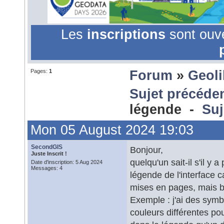
Les
inscriptions
sont ouv
Pages:
1
Forum
»
Geol
Sujet précéde
légende -
Suj
Mon 05 August 2024 19:03
SecondGIS
Bonjour,
Juste Inscrit !
quelqu'un sait-il s'il y 
Date d'inscription: 5 Aug 2024
Messages: 4
légende de l'interface 
mises en pages, mais bi
Exemple : j'ai des sym
couleurs différentes po