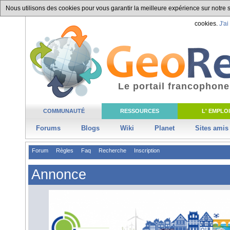
Nous utilisons des cookies pour vous garantir la meilleure expérience sur notre si
cookies.
J'ai
Le portail francophone
COMMUNAUTÉ
RESSOURCES
L' EMPLOI
Forums
Blogs
Wiki
Planet
Sites amis
Forum
Règles
Faq
Recherche
Inscription
Annonce