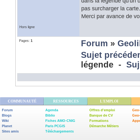
dans la légende qu'un 
pas surcharger la carte
Merci par avance de vo
Hors ligne
Pages:
1
Forum
»
Geol
Sujet précéde
légende -
Suj
COMMUNAUTÉ
RESSOURCES
L'EMPLOI
Forum
Agenda
Offres d'emploi
Geo-
Blogs
Biblio
Banque de CV
Geo
Wiki
Fiches AMO-CNIG
Formations
Appe
Planet
Paris PCGIS
Démarche Métiers
Sites amis
Téléchargements