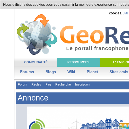
Nous utilisons des cookies pour vous garantir la meilleure expérience sur notre si
cookies.
J'ai
Le portail francophone
COMMUNAUTÉ
RESSOURCES
L' EMPLOI
Forums
Blogs
Wiki
Planet
Sites amis
Forum
Règles
Faq
Recherche
Inscription
Annonce