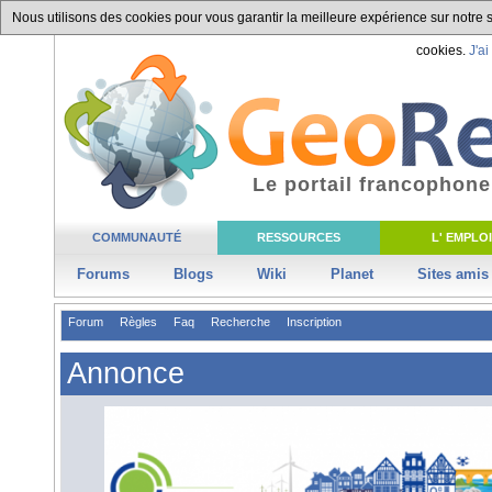
Nous utilisons des cookies pour vous garantir la meilleure expérience sur notre si
cookies.
J'ai
Le portail francophone
COMMUNAUTÉ
RESSOURCES
L' EMPLOI
Forums
Blogs
Wiki
Planet
Sites amis
Forum
Règles
Faq
Recherche
Inscription
Annonce