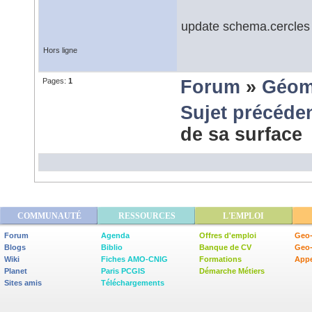
update schema.cercles 
Hors ligne
Pages:
1
Forum
»
Géom
Sujet précéde
de sa surface
COMMUNAUTÉ
RESSOURCES
L'EMPLOI
Forum
Agenda
Offres d'emploi
Geo-
Blogs
Biblio
Banque de CV
Geo
Wiki
Fiches AMO-CNIG
Formations
Appe
Planet
Paris PCGIS
Démarche Métiers
Sites amis
Téléchargements