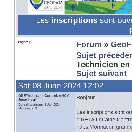
Les
inscriptions
sont ouv
Pages:
1
Forum
»
GeoF
Sujet précéde
Technicien e
Sujet suivant
Sat 08 June 2024 12:02
GRETALorraineCentreNANCY
Bonjour,
Juste Inscrit !
Date d'inscription: 8 Jun 2024
Messages: 3
Les inscriptions sont o
GRETA Lorraine Centre
https://formation.grand