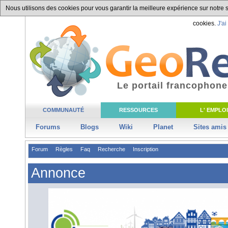
Nous utilisons des cookies pour vous garantir la meilleure expérience sur notre si
cookies.
J'ai
Le portail francophone
COMMUNAUTÉ
RESSOURCES
L' EMPLOI
Forums
Blogs
Wiki
Planet
Sites amis
Forum
Règles
Faq
Recherche
Inscription
Annonce