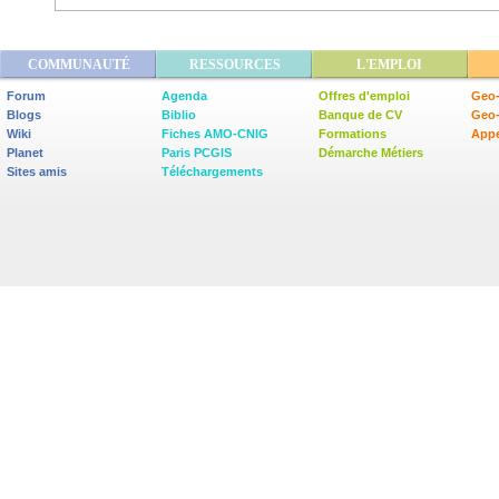
COMMUNAUTÉ
RESSOURCES
L'EMPLOI
Forum
Agenda
Offres d'emploi
Geo-
Blogs
Biblio
Banque de CV
Geo
Wiki
Fiches AMO-CNIG
Formations
Appe
Planet
Paris PCGIS
Démarche Métiers
Sites amis
Téléchargements