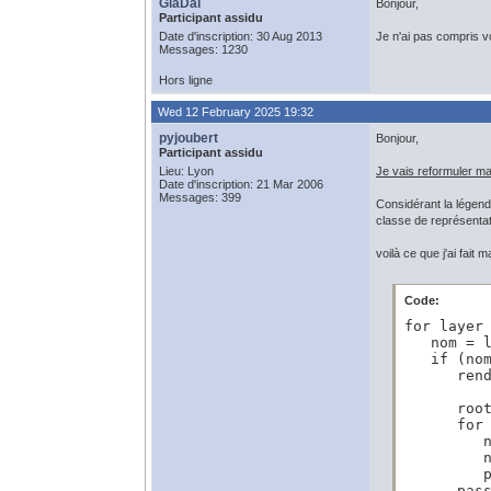
GlaDal
Bonjour,
Participant assidu
Date d'inscription: 30 Aug 2013
Je n'ai pas compris vo
Messages: 1230
Hors ligne
Wed 12 February 2025 19:32
pyjoubert
Bonjour,
Participant assidu
Lieu: Lyon
Je vais reformuler 
Date d'inscription: 21 Mar 2006
Messages: 399
Considérant la légend
classe de représenta
voilà ce que j'ai fait 
Code:
for layer 
   nom = l
   if (nom
      rend
      root
      for 
         n
         n
         
      pas