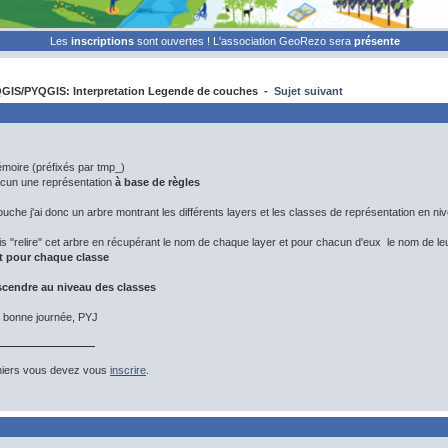
Les
inscriptions
sont ouvertes ! L'association GeoRezo sera
présente
GIS/PYQGIS: Interpretation Legende de couches -
Sujet suivant
émoire (préfixés par tmp_)
acun une représentation
à base de règles
che j'ai donc un arbre montrant les différents layers et les classes de représentation en niv
is "relire" cet arbre en récupérant le nom de chaque layer et pour chacun d'eux le nom de l
t pour chaque classe
escendre au niveau des classes
t bonne journée, PYJ
hiers vous devez vous
inscrire
.