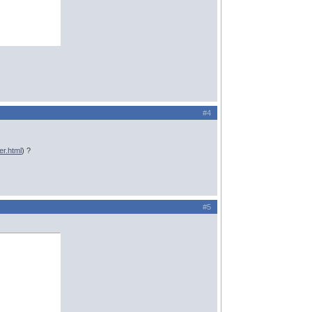
#4
er.html
) ?
#5