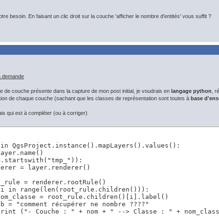
tre besoin. En faisant un clic droit sur la couche 'afficher le nombre d'entités' vous suffit ?
ma demande
e de couche présente dans la capture de mon post initial, je voudrais en
langage python
, r
tion de chaque couche (sachant que les classes de représentation sont toutes à
base d'ens
mais qui est à compléter (ou à corriger)
in QgsProject.instance().mapLayers().values():

ayer.name()

.startswith("tmp_")):

erer = layer.renderer()

_rule = renderer.rootRule()

i in range(len(root_rule.children())):

om_classe = root_rule.children()[i].label()

b = "comment récupérer ne nombre ????"

print ("- Couche : " + nom + " --> Classe : " + nom_class
s