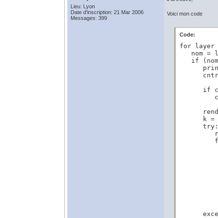
Lieu: Lyon
Date d'inscription: 21 Mar 2006
Voici mon code
Messages: 399
Code:
for layer 
   nom = l
   if (nom
      prin
      cntr
      if c
         c
      rend
      k = 
      try:
         r
         f
          
          
          
          
          
          
          
          
      exce