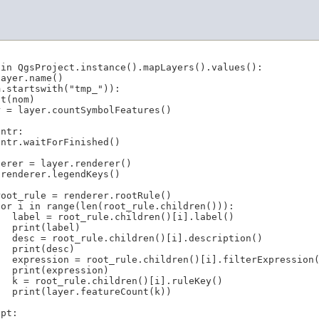
in QgsProject.instance().mapLayers().values():

ayer.name()

.startswith("tmp_")):

t(nom)

 = layer.countSymbolFeatures()

ntr:

ntr.waitForFinished()

erer = layer.renderer()

renderer.legendKeys()



oot_rule = renderer.rootRule()

or i in range(len(root_rule.children())):

  label = root_rule.children()[i].label()

  print(label)

  desc = root_rule.children()[i].description()

  print(desc)

  expression = root_rule.children()[i].filterExpression(
  print(expression)

  k = root_rule.children()[i].ruleKey()

  print(layer.featureCount(k))

pt:
