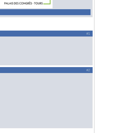
#1
#2