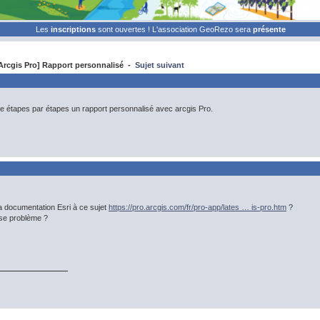
Les
inscriptions
sont ouvertes ! L'association GeoRezo sera
présente
rcgis Pro] Rapport personnalisé -
Sujet suivant
ire étapes par étapes un rapport personnalisé avec arcgis Pro.
a documentation Esri à ce sujet
https://pro.arcgis.com/fr/pro-app/lates … is-pro.htm
?
se problème ?