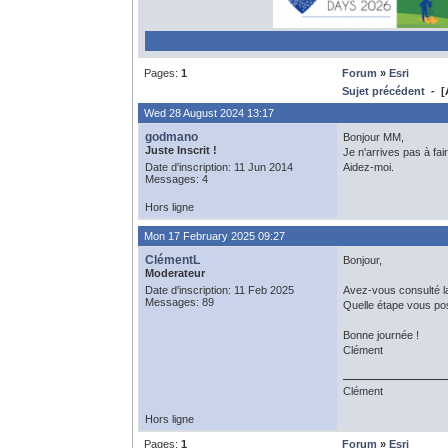
Pages:
1
Forum
»
Esri
Sujet précédent
- [A
Wed 28 August 2024 13:17
godmano
Bonjour MM,
Juste Inscrit !
Je n'arrives pas à fa
Date d'inscription: 11 Jun 2014
Aidez-moi.
Messages: 4
Hors ligne
Mon 17 February 2025 09:27
ClémentL
Bonjour,
Moderateur
Date d'inscription: 11 Feb 2025
Avez-vous consulté l
Messages: 89
Quelle étape vous po
Bonne journée !
Clément
Clément
Hors ligne
Pages:
1
Forum
»
Esri