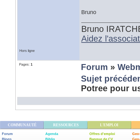
Bruno
Bruno IRATCH
Aidez l'associ
Hors ligne
Pages:
1
Forum
»
Webm
Sujet précéde
Potree pour 
COMMUNAUTÉ
RESSOURCES
L'EMPLOI
Forum
Agenda
Offres d'emploi
Geo-
Blogs
Biblio
Banque de CV
Geo