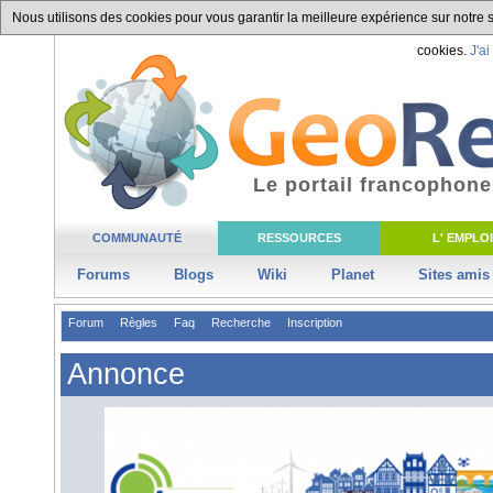
Nous utilisons des cookies pour vous garantir la meilleure expérience sur notre si
cookies.
J'ai
Le portail francophone
COMMUNAUTÉ
RESSOURCES
L' EMPLOI
Forums
Blogs
Wiki
Planet
Sites amis
Forum
Règles
Faq
Recherche
Inscription
Annonce