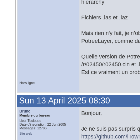
hierarchy
Fichiers .las et .laz
Mais rien n'y fait, je n
PotreeLayer, comme dan
Quelle version de Potre
/r/02450/r02450.cin et .
Est ce vraiment un pro
Hors ligne
Sun 13 April 2025 08:30
Bruno
Bonjour,
Membre du bureau
Lieu: Toulouse
Date d'inscription: 22 Jun 2005
Je ne suis pas surpris q
Messages: 12786
Site web
https://github.com/iTo