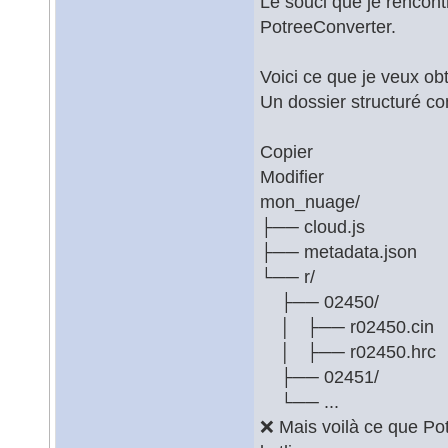
Le souci que je rencontr
PotreeConverter.
Voici ce que je veux o
Un dossier structuré c
Copier
Modifier
mon_nuage/
├── cloud.js
├── metadata.json
└── r/
├── 02450/
│ ├── r02450.cin
│ ├── r02450.hrc
├── 02451/
└── ...
❌ Mais voilà ce que Po