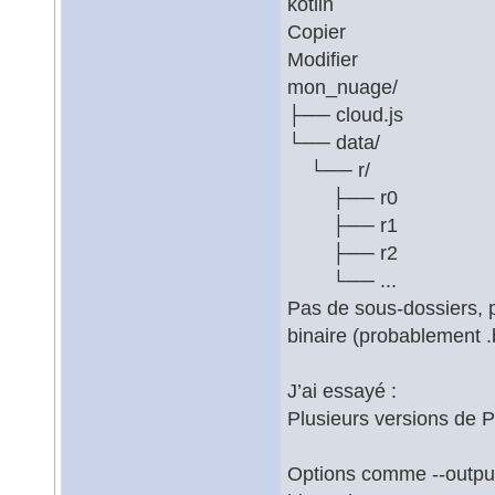
kotlin
Copier
Modifier
mon_nuage/
├── cloud.js
└── data/
└── r/
├── r0
├── r1
├── r2
└── ...
Pas de sous-dossiers, pas
binaire (probablement .
J’ai essayé :
Plusieurs versions de P
Options comme --output