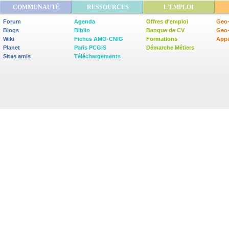
COMMUNAUTÉ
RESSOURCES
L'EMPLOI
Forum
Agenda
Offres d'emploi
Geo-
Blogs
Biblio
Banque de CV
Geo
Wiki
Fiches AMO-CNIG
Formations
Appe
Planet
Paris PCGIS
Démarche Métiers
Sites amis
Téléchargements