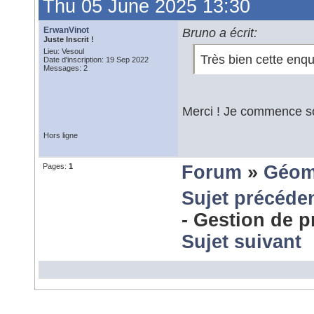
Thu 05 June 2025 13:30
ErwanVinot
Bruno a écrit:
Juste Inscrit !
Lieu: Vesoul
Très bien cette enq
Date d'inscription: 19 Sep 2022
Messages: 2
Merci ! Je commence s
Hors ligne
Pages:
1
Forum
»
Géom
Sujet précéde
- Gestion de p
Sujet suivant