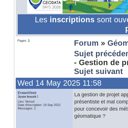
Les
inscriptions
sont ouv
Pages:
1
Forum
»
Géom
Sujet précéde
- Gestion de p
Sujet suivant
Wed 14 May 2025 11:58
ErwanVinot
La gestion de projet ap
Juste Inscrit !
présentiste et mal com
Lieu: Vesoul
Date d'inscription: 19 Sep 2022
pour concevoir des méth
Messages: 2
géomatique ?