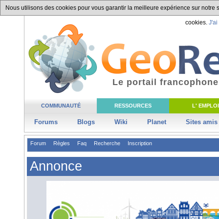
Nous utilisons des cookies pour vous garantir la meilleure expérience sur notre si
cookies.
J'ai
Le portail francophone
COMMUNAUTÉ
RESSOURCES
L' EMPLOI
Forums
Blogs
Wiki
Planet
Sites amis
Forum
Règles
Faq
Recherche
Inscription
Annonce