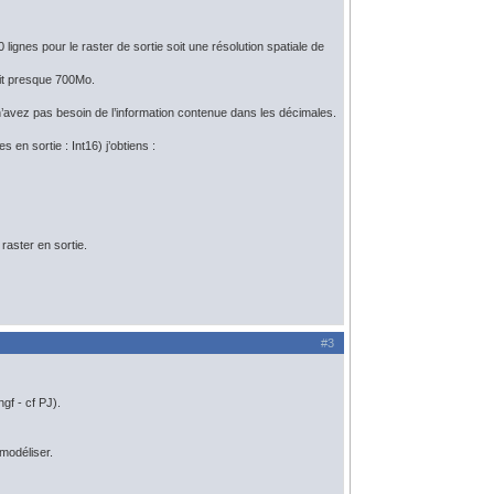
lignes pour le raster de sortie soit une résolution spatiale de
ait presque 700Mo.
us n’avez pas besoin de l’information contenue dans les décimales.
en sortie : Int16) j’obtiens :
 raster en sortie.
#3
gf - cf PJ).
modéliser.