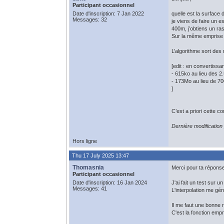
Participant occasionnel
Date d'inscription: 7 Jan 2022
quelle est la surface 
Messages: 32
je viens de faire un e
400m, j’obtiens un ra
Sur la même emprise e
L’algorithme sort des 
[edit : en convertissa
- 615ko au lieu des 2
- 173Mo au lieu de 70
]
C’est a priori cette co
Dernière modification
Hors ligne
Thu 17 July 2025 13:47
Thomasnia
Merci pour ta réponse
Participant occasionnel
Date d'inscription: 16 Jan 2024
J'ai fait un test sur
Messages: 41
L'interpolation me gé
Il me faut une bonne 
C'est la fonction empri