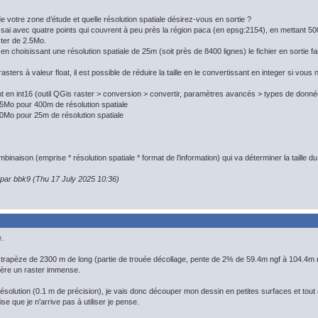
de votre zone d’étude et quelle résolution spatiale désirez-vous en sortie ?
ssai avec quatre points qui couvrent à peu près la région paca (en epsg:2154), en mettant 500 
ster de 2.5Mo.
n choisissant une résolution spatiale de 25m (soit près de 8400 lignes) le fichier en sortie f
rasters à valeur float, il est possible de réduire la taille en le convertissant en integer si vo
nt en int16 (outil QGis raster > conversion > convertir, paramètres avancés > types de données 
.5Mo pour 400m de résolution spatiale
0Mo pour 25m de résolution spatiale
mbinaison (emprise * résolution spatiale * format de l’information) qui va déterminer la taille du
 par bbk9 (Thu 17 July 2025 10:36)
.
 un trapèze de 2300 m de long (partie de trouée décollage, pente de 2% de 59.4m ngf à 104.4m n
nère un raster immense.
résolution (0.1 m de précision), je vais donc découper mon dessin en petites surfaces et tout 
se que je n'arrive pas à utiliser je pense.