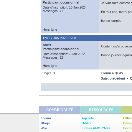
Participant occasionnel
Je vais faire comme 
Date d'inscription: 16 Jan 2024
Messages: 41
En tout cas, merci po
bonne journée
Hors ligne
Thu 17 July 2025 15:08
bbk9
Content si j’ai pu aide
Participant occasionnel
Date d'inscription: 7 Jan 2022
Bonne journée égale
Messages: 32
Hors ligne
Pages:
1
Forum
»
QGIS
Sujet précédent
- QG
COMMUNAUTÉ
RESSOURCES
Forum
Agenda
Offre
Blogs
Biblio
Banq
Wiki
Fiches AMO-CNIG
Form