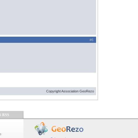
#6
Copyright Association GeoRezo
S RSS
e