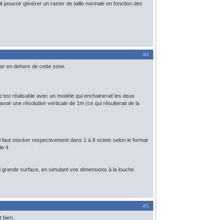
it pouvoir générer un raster de taille normale en fonction des
#4
er en dehors de cette zone.
 c’est réalisable avec un modèle qui enchainerait les deux
voir une résolution verticale de 1m (ce qui résulterait de la
il faut stocker respectivement dans 1 à 8 octets selon le format
de 4
si grande surface, en simulant vos dimensions à la louche
#5
t bien.