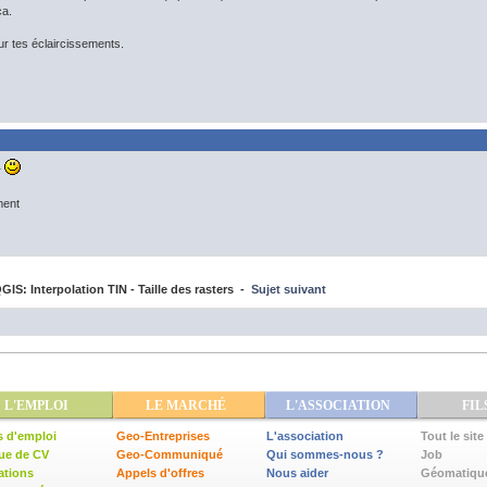
ça.
ur tes éclaircissements.
r
ment
IS: Interpolation TIN - Taille des rasters -
Sujet suivant
L'EMPLOI
LE MARCHÉ
L'ASSOCIATION
FIL
s d'emploi
Geo-Entreprises
L'association
Tout le site
ue de CV
Geo-Communiqué
Qui sommes-nous ?
Job
ations
Appels d'offres
Nous aider
Géomatiqu