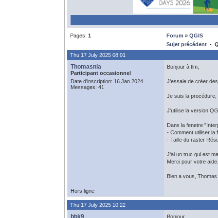
Pages:
1
Forum
»
QGIS
Sujet précédent
- QG
Thu 17 July 2025 08:01
Thomasnia
Bonjour à tlm,
Participant occasionnel
Date d'inscription: 16 Jan 2024
J'essaie de créer des 
Messages: 41
Je suis la procédure,
J'utilise la version Q
Dans la fenetre "Inter
- Comment utiliser la 
- Taille du raster Résu
J'ai un truc qui est m
Merci pour votre aide
Bien a vous, Thomas
Hors ligne
Thu 17 July 2025 10:22
bbk9
Bonjour,