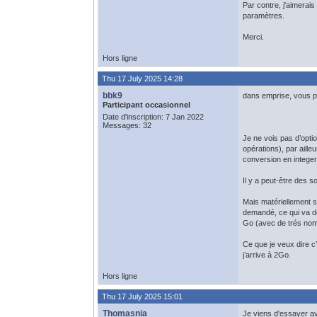
Par contre, j'aimerais
paramètres.
Merci.
Hors ligne
Thu 17 July 2025 14:28
bbk9
dans emprise, vous p
Participant occasionnel
Date d'inscription: 7 Jan 2022
Messages: 32
Je ne vois pas d’optio
opérations), par aille
conversion en integer
Il y a peut-être des s
Mais matériellement si
demandé, ce qui va do
Go (avec de trés no
Ce que je veux dire c
j’arrive à 2Go.
Hors ligne
Thu 17 July 2025 15:01
Thomasnia
Je viens d'essayer ave