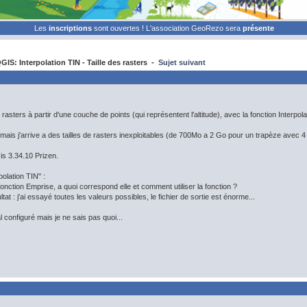
Les
inscriptions
sont ouvertes ! L'association GeoRezo sera
présente
IS: Interpolation TIN - Taille des rasters -
Sujet suivant
rasters à partir d'une couche de points (qui représentent l'altitude), avec la fonction Interpola
 mais j'arrive a des tailles de rasters inexploitables (de 700Mo a 2 Go pour un trapèze avec 
Gis 3.34.10 Prizen.
polation TIN" :
fonction Emprise, a quoi correspond elle et comment utiliser la fonction ?
ltat : j'ai essayé toutes les valeurs possibles, le fichier de sortie est énorme...
al configuré mais je ne sais pas quoi...
.