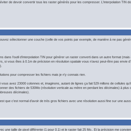
 éviter de devoir convertir tous les raster générés pour les compresser. L'interpolation TIN do
ouvez sélectionner une couche (celle de vos points par exemple, de manière à ne pas génér
ns dans l’outil d’interpolation TIN pour générer un raster converti dans un autre format (mais
urs, si vous êtes à 0.1m de précision en résolution spatiale vous n’avez peut-être pas envie d’a
).
olutions pour compresser les fichiers mais je n’y connais rien.
 vous avez 23000 colonnes et, imaginons, autant de lignes ça fait 529 millons de cellules qu’
nner des fichiers de 530Mo (résolution verticale au mètre en perdant les décimales) à plus 
mbreuses décimales).
’est que c’est normal d’avoir de très gros fichiers avec une résolution aussi fine sur une aus
c une taille de pixel différente (1 pour 0.1) et le raster fait 25 Mo.. Et la précision me convien