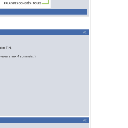
#1
tion TIN.
4 valeurs aux 4 sommets..)
#2