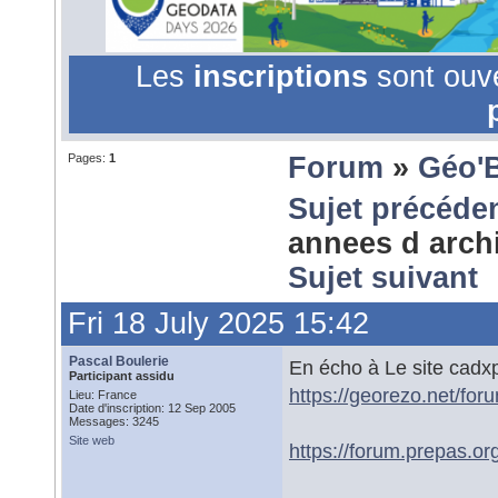
Les
inscriptions
sont ouv
Pages:
1
Forum
»
Géo'
Sujet précéde
annees d arch
Sujet suivant
Fri 18 July 2025 15:42
Pascal Boulerie
En écho à Le site cadxp
Participant assidu
https://georezo.net/fo
Lieu: France
Date d'inscription: 12 Sep 2005
Messages: 3245
Site web
https://forum.prepas.or