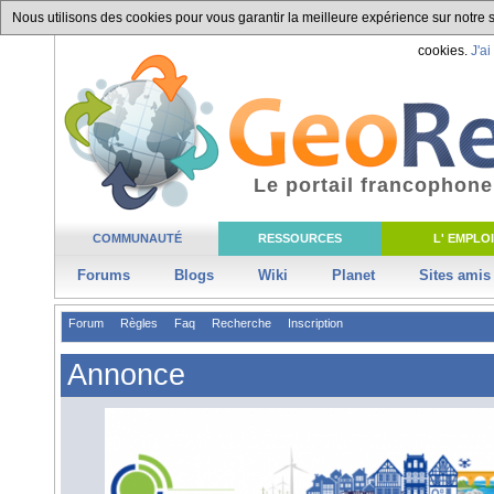
Nous utilisons des cookies pour vous garantir la meilleure expérience sur notre si
cookies.
J'ai
Le portail francophone
COMMUNAUTÉ
RESSOURCES
L' EMPLOI
Forums
Blogs
Wiki
Planet
Sites amis
Forum
Règles
Faq
Recherche
Inscription
Annonce