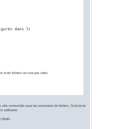
gurés dans les options du plugin Cadastre :

et les fichiers ne sont pas vides.
 clés recherchés avec les extensions de fichiers. Si tel est le
e suffisants.
 plugin.