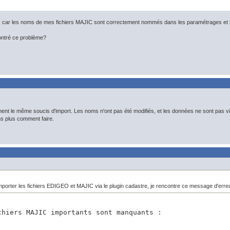
car les noms de mes fichiers MAJIC sont correctement nommés dans les paramétrages et les
ontré ce problème?
nt le même soucis d'import. Les noms n'ont pas été modifiés, et les données ne sont pas vides
s plus comment faire.
porter les fichiers EDIGEO et MAJIC via le plugin cadastre, je rencontre ce message d'erre
chiers MAJIC importants sont manquants :
