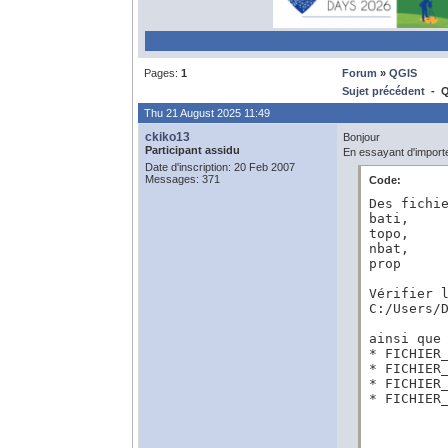
Pages:
1
Forum
»
QGIS
Sujet précédent
- QG
Thu 21 August 2025 11:49
ckiko13
Bonjour
Participant assidu
En essayant d'importe
Date d'inscription: 20 Feb 2007
Messages: 371
Code:
Des fichie
bati,

topo,

nbat,

prop

Vérifier l
C:/Users/D
ainsi que
* FICHIER_
* FICHIER_
* FICHIER_
* FICHIER