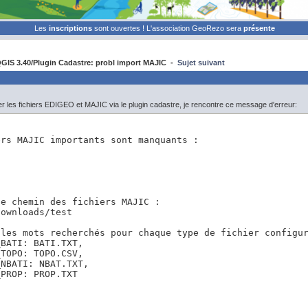
Les
inscriptions
sont ouvertes ! L'association GeoRezo sera
présente
IS 3.40/Plugin Cadastre: probl import MAJIC -
Sujet suivant
r les fichiers EDIGEO et MAJIC via le plugin cadastre, je rencontre ce message d'erreur:
rs MAJIC importants sont manquants :

e chemin des fichiers MAJIC :

ownloads/test

 les mots recherchés pour chaque type de fichier configur
BATI: BATI.TXT,

TOPO: TOPO.CSV, 

NBATI: NBAT.TXT,

_PROP: PROP.TXT