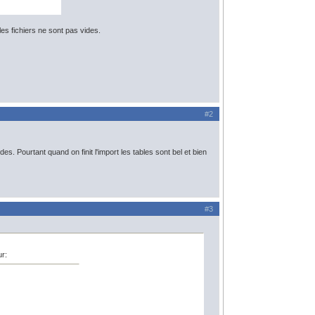
 fichiers ne sont pas vides.
#2
. Pourtant quand on finit l'import les tables sont bel et bien
#3
ur: