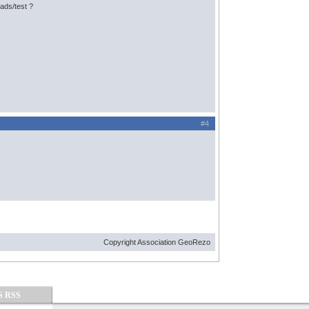
ads/test ?
#4
Copyright Association GeoRezo
S RSS