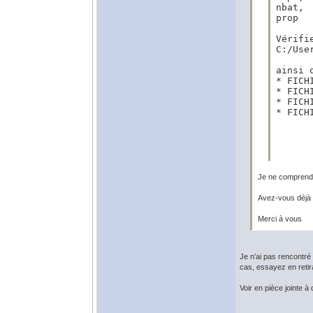
nbat,

prop

Vérifi
C:/Use
ainsi 
* FICH
* FICH
* FICH
* FICH
Je ne comprends
Avez-vous déjà
Merci à vous
Je n'ai pas rencontré 
cas, essayez en retir
Voir en pièce jointe 