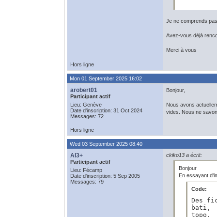
Je ne comprends pas 
Avez-vous déjà renc
Merci à vous
Hors ligne
Mon 01 September 2025 16:02
arobert01
Bonjour,
Participant actif
Lieu: Genève
Nous avons actuelleme
Date d'inscription: 31 Oct 2024
vides. Nous ne savon
Messages: 72
Hors ligne
Wed 03 September 2025 08:40
Al3+
ckiko13 a écrit:
Participant actif
Bonjour
Lieu: Fécamp
En essayant d'im
Date d'inscription: 5 Sep 2005
Messages: 79
Code:
Des fi
bati,

topo,
