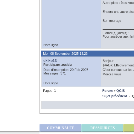
Autre piste : êtes-vo
Encore une autre piste
Bon courage
Fichier(s) joint(s) :
Pour accéder aux fic
Hors ligne
Mon 08 September 2025 13:23
ckiko13
Bonjour
Participant assidu
@Al3+: Effectivement 
Date d'inscription: 20 Feb 2007
C'est curieux car les
Messages: 371
Merci à vous
Hors ligne
Pages:
1
Forum
»
QGIS
Sujet précédent
- QG
COMMUNAUTÉ
RESSOURCES