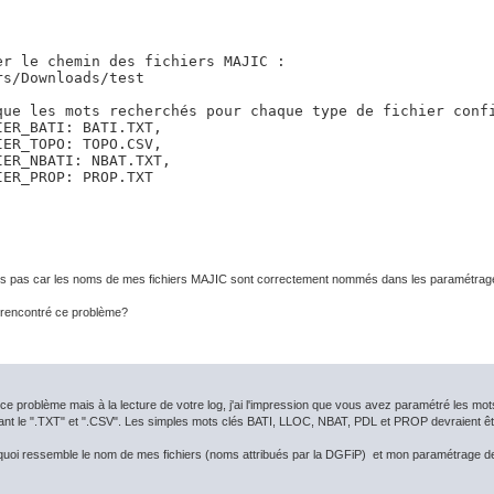
er le chemin des fichiers MAJIC :

rs/Downloads/test

que les mots recherchés pour chaque type de fichier confi
IER_BATI: BATI.TXT,

IER_TOPO: TOPO.CSV, 

IER_NBATI: NBAT.TXT,

IER_PROP: PROP.TXT
 pas car les noms de mes fichiers MAJIC sont correctement nommés dans les paramétrages 
 rencontré ce problème?
ce problème mais à la lecture de votre log, j'ai l'impression que vous avez paramétré les mots
ant le ".TXT" et ".CSV". Les simples mots clés BATI, LLOC, NBAT, PDL et PROP devraient êtr
à quoi ressemble le nom de mes fichiers (noms attribués par la DGFiP) et mon paramétrage de