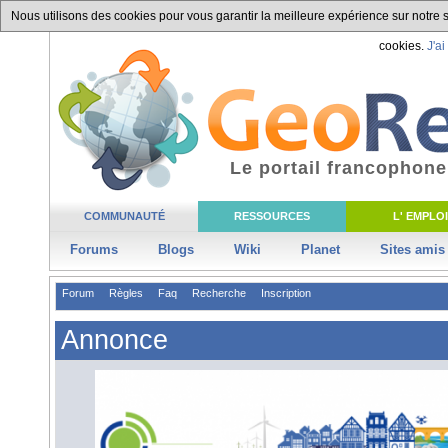
Nous utilisons des cookies pour vous garantir la meilleure expérience sur notre si
cookies.
J'ai
Le portail francophone
COMMUNAUTÉ
RESSOURCES
L' EMPLOI
Forums
Blogs
Wiki
Planet
Sites amis
Forum
Règles
Faq
Recherche
Inscription
Annonce