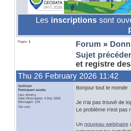
Les
inscriptions
sont ouv
Pages:
1
Forum
»
Donn
Sujet précéde
et registre de
Thu 26 February 2026 11:42
fanfouer
Bonjour tout le monde
Participant assidu
Lieu: Annecy
Date d'inscription: 4 Dec 2006
Je n'ai pas trouvé de t
Messages: 154
Site web
Le problème n'est pas r
Un
nouveau webinaire
a