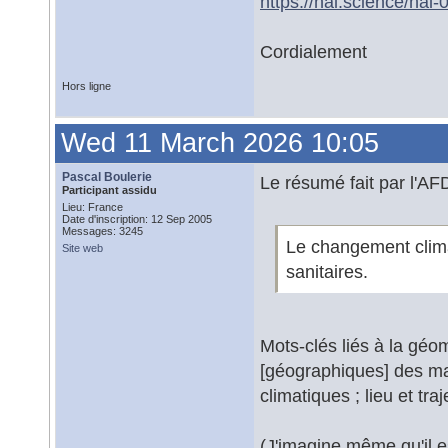
https://hal.science/ha
Cordialement
Hors ligne
Wed 11 March 2026 10:05
Pascal Boulerie
Le résumé fait par l'AFD
Participant assidu
Lieu: France
Date d'inscription: 12 Sep 2005
Messages: 3245
Le changement clim
Site web
sanitaires.
Mots-clés liés à la géo
[géographiques] des ma
climatiques ; lieu et tr
(J'imagine même qu'il e