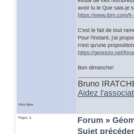
existe de très nombreu
avoir lu le Que sais-je 
https://www.ibm.com/fr-
C'est le fait de tout ra
Pour l'instant, j'ai prop
n'est qu'une proposition
https://georezo.net/fo
Bon dimanche!
Bruno IRATCH
Aidez l'associ
Hors ligne
Pages:
1
Forum
»
Géom
Sujet précéde