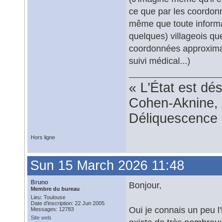
ce que par les coordonn
même que toute informat
quelques) villageois qu
coordonnées approximati
suivi médical...)
« L'État est dé
Cohen-Aknine, 
Déliquescence e
Hors ligne
Sun 15 March 2026 11:48
Bruno
Bonjour,
Membre du bureau
Lieu: Toulouse
Date d'inscription: 22 Jun 2005
Oui je connais un peu l'h
Messages: 12783
Site web