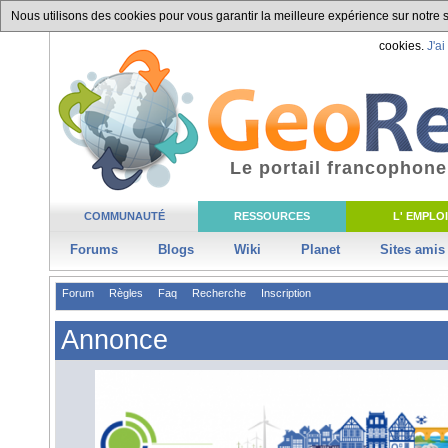
Nous utilisons des cookies pour vous garantir la meilleure expérience sur notre si
cookies.
J'ai
Le portail francophone
COMMUNAUTÉ
RESSOURCES
L' EMPLOI
Forums
Blogs
Wiki
Planet
Sites amis
Forum
Règles
Faq
Recherche
Inscription
Annonce