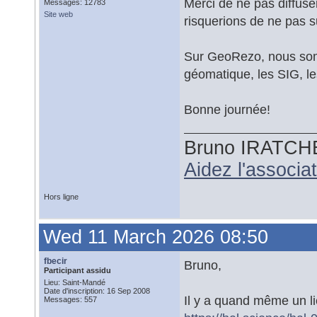
Merci de ne pas diffus
Messages: 12783
Site web
risquerions de ne pas s
Sur GeoRezo, nous somm
géomatique, les SIG, le
Bonne journée!
Bruno IRATCH
Aidez l'associ
Hors ligne
Wed 11 March 2026 08:50
fbecir
Bruno,
Participant assidu
Lieu: Saint-Mandé
Date d'inscription: 16 Sep 2008
Il y a quand même un li
Messages: 557