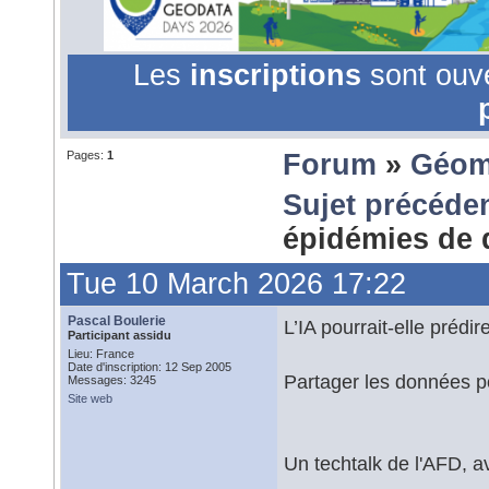
Les
inscriptions
sont ouv
Pages:
1
Forum
»
Géom
Sujet précéde
épidémies de 
Tue 10 March 2026 17:22
Pascal Boulerie
L’IA pourrait-elle préd
Participant assidu
Lieu: France
Date d'inscription: 12 Sep 2005
Partager les données po
Messages: 3245
Site web
Un techtalk de l'AFD, 