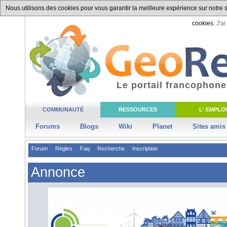
Nous utilisons des cookies pour vous garantir la meilleure expérience sur notre si
cookies.
J'ai
Le portail francophone
COMMUNAUTÉ
RESSOURCES
L' EMPLOI
Forums
Blogs
Wiki
Planet
Sites amis
Forum
Règles
Faq
Recherche
Inscription
Annonce