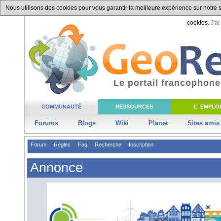
Nous utilisons des cookies pour vous garantir la meilleure expérience sur notre si
cookies.
J'ai
Le portail francophone
COMMUNAUTÉ
RESSOURCES
L' EMPLOI
Forums
Blogs
Wiki
Planet
Sites amis
Forum
Règles
Faq
Recherche
Inscription
Annonce