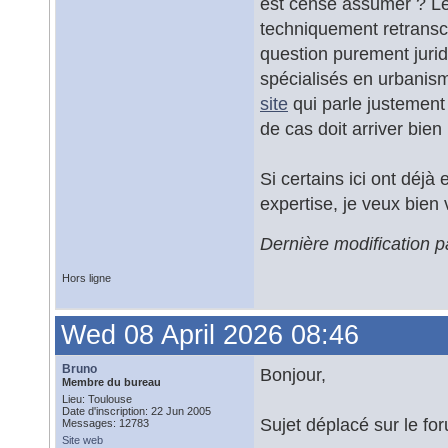
est censé assumer ? Le 
techniquement retranscr
question purement juridi
spécialisés en urbanism
site
qui parle justement 
de cas doit arriver bien
Si certains ici ont déjà
expertise, je veux bien 
Dernière modification 
Hors ligne
Wed 08 April 2026 08:46
Bruno
Bonjour,
Membre du bureau
Lieu: Toulouse
Date d'inscription: 22 Jun 2005
Sujet déplacé sur le for
Messages: 12783
Site web