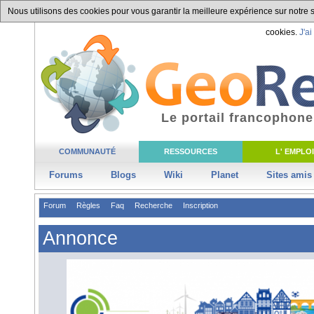
Nous utilisons des cookies pour vous garantir la meilleure expérience sur notre si
cookies.
J'ai
Le portail francophone
COMMUNAUTÉ
RESSOURCES
L' EMPLOI
Forums
Blogs
Wiki
Planet
Sites amis
Forum
Règles
Faq
Recherche
Inscription
Annonce