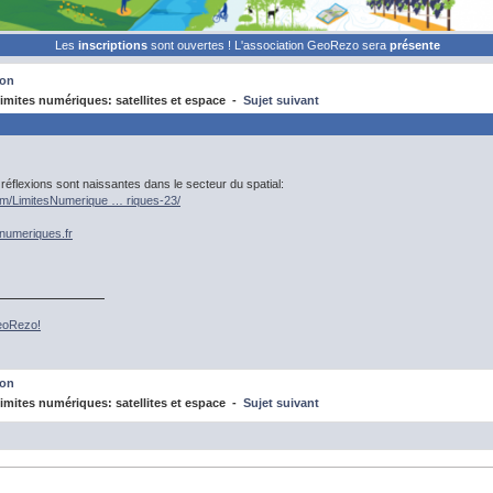
Les
inscriptions
sont ouvertes ! L'association GeoRezo sera
présente
ion
mites numériques: satellites et espace -
Sujet suivant
réflexions sont naissantes dans le secteur du spatial:
om/LimitesNumerique … riques-23/
esnumeriques.fr
GeoRezo!
ion
mites numériques: satellites et espace -
Sujet suivant