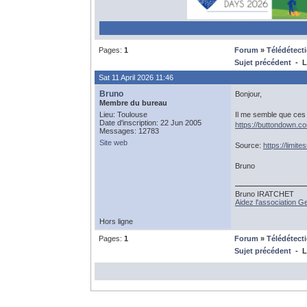
Pages:
1
Forum
»
Télédétect
Sujet précédent
- Li
Sat 11 April 2026 11:46
Bruno
Bonjour,
Membre du bureau
Lieu: Toulouse
Il me semble que ces 
Date d'inscription: 22 Jun 2005
https://buttondown.c
Messages: 12783
Site web
Source:
https://limit
Bruno
Bruno IRATCHET
Aidez l'association 
Hors ligne
Pages:
1
Forum
»
Télédétect
Sujet précédent
- Li