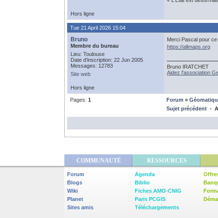
« L'État est désormai
Hors ligne
Tue 21 April 2026 15:04
Bruno
Merci Pascal pour ce 
Membre du bureau
https://allmaps.org
Lieu: Toulouse
Date d'inscription: 22 Jun 2005
Messages: 12783
Bruno IRATCHET
Aidez l'association 
Site web
Hors ligne
Pages:
1
Forum
»
Géomatiqu
Sujet précédent
- Al
COMMUNAUTÉ
RESSOURCES
Forum
Agenda
Offre
Blogs
Biblio
Banq
Wiki
Fiches AMO-CNIG
Form
Planet
Paris PCGIS
Démar
Sites amis
Téléchargements