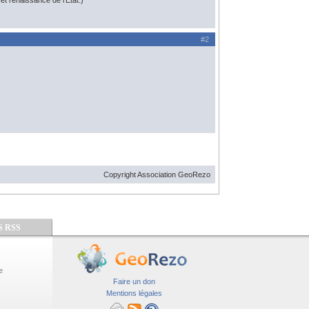
t renaissance de l'État.)
#2
Copyright Association GeoRezo
S RSS
e
Faire un don
Mentions légales