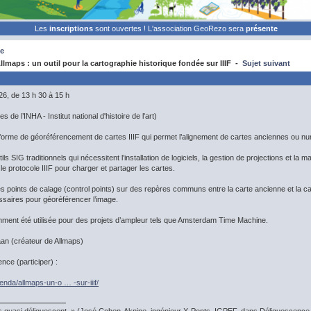
Les
inscriptions
sont ouvertes ! L'association GeoRezo sera
présente
e
lmaps : un outil pour la cartographie historique fondée sur IIIF -
Sujet suivant
26, de 13 h 30 à 15 h
de l’INHA - Institut national d'histoire de l'art)
forme de géoréférencement de cartes IIIF qui permet l’alignement de cartes anciennes ou nu
ls SIG traditionnels qui nécessitent l’installation de logiciels, la gestion de projections et l
 le protocole IIIF pour charger et partager les cartes.
 des points de calage (control points) sur des repères communs entre la carte ancienne et la 
saires pour géoréférencer l’image.
mment été utilisée pour des projets d’ampleur tels que Amsterdam Time Machine.
aan (créateur de Allmaps)
ence (participer) :
enda/allmaps-un-o … -sur-iiif/