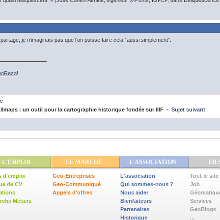
s quasi déliquescent. » (José Cohen-Aknine, ingénieur X-Ponts, IGPEF, dans Déliquescence e
partage, je n'imaginais pas que l'on puisse faire cela "aussi simplement":
GeoRezo!
e
lmaps : un outil pour la cartographie historique fondée sur IIIF -
Sujet suivant
L'EMPLOI
LE MARCHÉ
L'ASSOCIATION
FIL
s d'emploi
Geo-Entreprises
L'association
Tout le site
ue de CV
Geo-Communiqué
Qui sommes-nous ?
Job
ations
Appels d'offres
Nous aider
Géomatiqu
che Métiers
Bienfaiteurs
Services
Partenaires
GeoBlogs
Historique
...