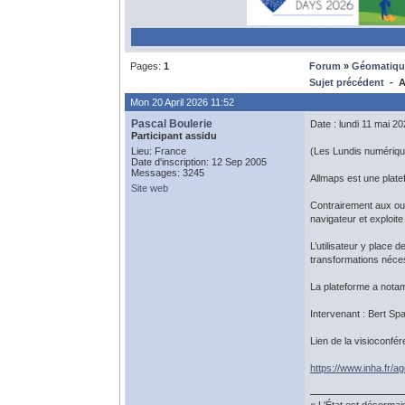
Pages:
1
Forum
»
Géomatiqu
Sujet précédent
- Al
Mon 20 April 2026 11:52
Pascal Boulerie
Date : lundi 11 mai 20
Participant assidu
Lieu: France
(Les Lundis numériques 
Date d'inscription: 12 Sep 2005
Messages: 3245
Allmaps est une plate
Site web
Contrairement aux outi
navigateur et exploite
L’utilisateur y place
transformations néces
La plateforme a nota
Intervenant : Bert Sp
Lien de la visioconfér
https://www.inha.fr/ag