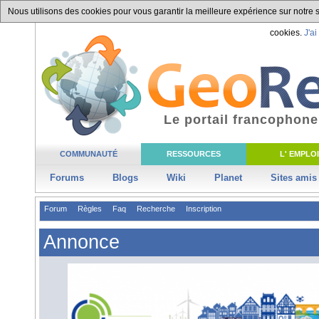
Nous utilisons des cookies pour vous garantir la meilleure expérience sur notre si
cookies.
J'ai
Le portail francophone
COMMUNAUTÉ
RESSOURCES
L' EMPLOI
Forums
Blogs
Wiki
Planet
Sites amis
Forum
Règles
Faq
Recherche
Inscription
Annonce