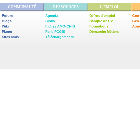
COMMUNAUTÉ
RESSOURCES
L'EMPLOI
Forum
Agenda
Offres d'emploi
Geo-
Blogs
Biblio
Banque de CV
Geo
Wiki
Fiches AMO-CNIG
Formations
Appe
Planet
Paris PCGIS
Démarche Métiers
Sites amis
Téléchargements