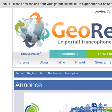
Nous utilisons des cookies pour vous garantir la meilleure expérience sur notre si
cookies.
J'ai
Le portail francophone
COMMUNAUTÉ
RESSOURCES
L' EMPLOI
Forums
Blogs
Wiki
Planet
Sites amis
Forum
Règles
Faq
Recherche
Inscription
Annonce